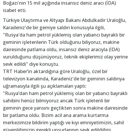
Boğazı'nın 15 mil açığında insansız deniz aracı (İDA)
isabet etti.
Türkiye Ulaştırma ve Altyapı Bakanı Abdulkadir Uraloğlu,
Karadeniz'de bir gemiye saldırı konusuyla ilgili,
"Rusya'da ham petrol yüklemiş olan yabancı bayraklı bir
geminin işletenlerin Türk olduğunu biliyoruz, makine
dairesinde patlama oldu, insansız deniz aracıyla (İDA)
vurulduğunu düşünüyoruz, teknik ekiplerimiz olay yerine
sevk edildi" diye konuştu.
TRT Haber’in aktardığına göre Uraloğlu, özel bir
televizyon kanalında, Karadeniz'de bir geminin saldırıya
uğramasıyla ilgili şu açıklamaları yaptı:
"Rusya’dan ham petrol yüklemiş olan bir yabancı bayraklı
sahibini henüz bilmiyoruz ancak Türk işletenli bir
geminin gece yarısını geçtikten sonra makine dairesinde
bir patlama oldu. Bizim acil ana arama kurtarma
merkezimize bildirim yaptığı ve kıyı emniyetimizin, sahil
güvenliğimizin gerekli unsurlarının sevk edildiğini