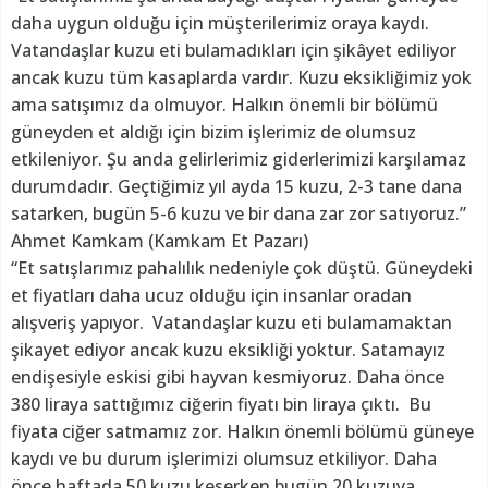
daha uygun olduğu için müşterilerimiz oraya kaydı.
Vatandaşlar kuzu eti bulamadıkları için şikâyet ediliyor
ancak kuzu tüm kasaplarda vardır. Kuzu eksikliğimiz yok
ama satışımız da olmuyor. Halkın önemli bir bölümü
güneyden et aldığı için bizim işlerimiz de olumsuz
etkileniyor. Şu anda gelirlerimiz giderlerimizi karşılamaz
durumdadır. Geçtiğimiz yıl ayda 15 kuzu, 2-3 tane dana
satarken, bugün 5-6 kuzu ve bir dana zar zor satıyoruz.”
Ahmet Kamkam (Kamkam Et Pazarı)
“Et satışlarımız pahalılık nedeniyle çok düştü. Güneydeki
et fiyatları daha ucuz olduğu için insanlar oradan
alışveriş yapıyor. Vatandaşlar kuzu eti bulamamaktan
şikayet ediyor ancak kuzu eksikliği yoktur. Satamayız
endişesiyle eskisi gibi hayvan kesmiyoruz. Daha önce
380 liraya sattığımız ciğerin fiyatı bin liraya çıktı. Bu
fiyata ciğer satmamız zor. Halkın önemli bölümü güneye
kaydı ve bu durum işlerimizi olumsuz etkiliyor. Daha
önce haftada 50 kuzu keserken bugün 20 kuzuya