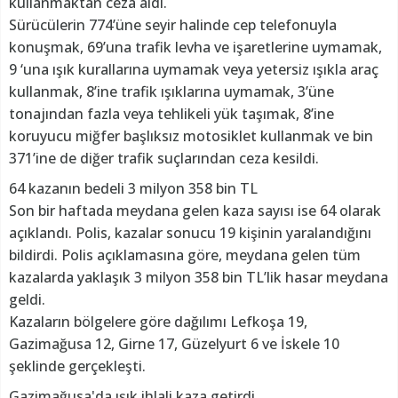
kullanmaktan ceza aldı.
Sürücülerin 774’üne seyir halinde cep telefonuyla
konuşmak, 69’una trafik levha ve işaretlerine uymamak,
9 ‘una ışık kurallarına uymamak veya yetersiz ışıkla araç
kullanmak, 8’ine trafik ışıklarına uymamak, 3’üne
tonajından fazla veya tehlikeli yük taşımak, 8’ine
koruyucu miğfer başlıksız motosiklet kullanmak ve bin
371’ine de diğer trafik suçlarından ceza kesildi.
64 kazanın bedeli 3 milyon 358 bin TL
Son bir haftada meydana gelen kaza sayısı ise 64 olarak
açıklandı. Polis, kazalar sonucu 19 kişinin yaralandığını
bildirdi. Polis açıklamasına göre, meydana gelen tüm
kazalarda yaklaşık 3 milyon 358 bin TL’lik hasar meydana
geldi.
Kazaların bölgelere göre dağılımı Lefkoşa 19,
Gazimağusa 12, Girne 17, Güzelyurt 6 ve İskele 10
şeklinde gerçekleşti.
Gazimağusa'da ışık ihlali kaza getirdi