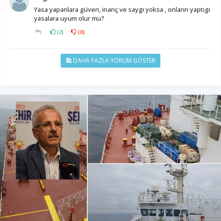
Yasa yapanlara güven, inanç ve saygı yoksa , onların yaptıgı
yasalara uyum olur mu?
(
2
)
(
0
)
DAHA FAZLA YORUM GÖSTER