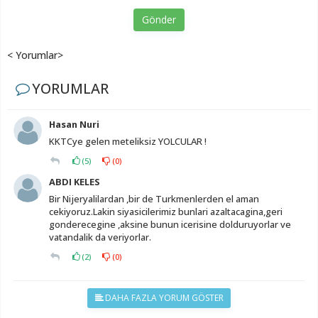
Gönder
< Yorumlar>
YORUMLAR
Hasan Nuri
KKTCye gelen meteliksiz YOLCULAR !
(
5
)
(
0
)
ABDI KELES
Bir Nijeryalilardan ,bir de Turkmenlerden el aman
cekiyoruz.Lakin siyasicilerimiz bunlari azaltacagina,geri
gonderecegine ,aksine bunun icerisine dolduruyorlar ve
vatandalik da veriyorlar.
(
2
)
(
0
)
DAHA FAZLA YORUM GÖSTER