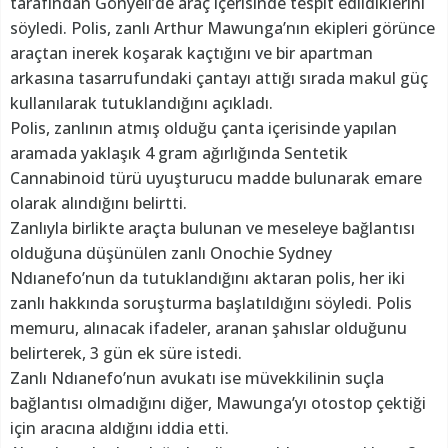
tarafından Gönyeli’de araç içerisinde tespit edildiklerini
söyledi. Polis, zanlı Arthur Mawunga’nın ekipleri görünce
araçtan inerek koşarak kaçtığını ve bir apartman
arkasına tasarrufundaki çantayı attığı sırada makul güç
kullanılarak tutuklandığını açıkladı.
Polis, zanlının atmış olduğu çanta içerisinde yapılan
aramada yaklaşık 4 gram ağırlığında Sentetik
Cannabinoid türü uyuşturucu madde bulunarak emare
olarak alındığını belirtti.
Zanlıyla birlikte araçta bulunan ve meseleye bağlantısı
olduğuna düşünülen zanlı Onochie Sydney
Ndıanefo’nun da tutuklandığını aktaran polis, her iki
zanlı hakkında soruşturma başlatıldığını söyledi. Polis
memuru, alınacak ifadeler, aranan şahıslar olduğunu
belirterek, 3 gün ek süre istedi.
Zanlı Ndıanefo’nun avukatı ise müvekkilinin suçla
bağlantısı olmadığını diğer, Mawunga’yı otostop çektiği
için aracına aldığını iddia etti.