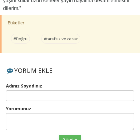
yaşını kutlar uzun seneler yayın hayatına devam etmesini
dilerim.”
Etiketler
#Doğru
#tarafsız ve cesur
YORUM EKLE
Adınız Soyadınız
Yorumunuz
Gönder