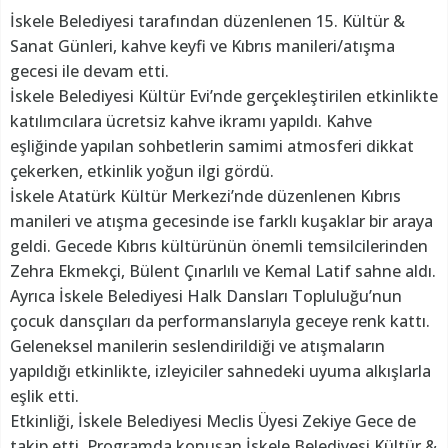
İskele Belediyesi tarafından düzenlenen 15. Kültür &
Sanat Günleri, kahve keyfi ve Kıbrıs manileri/atışma
gecesi ile devam etti.
İskele Belediyesi Kültür Evi’nde gerçekleştirilen etkinlikte
katılımcılara ücretsiz kahve ikramı yapıldı. Kahve
eşliğinde yapılan sohbetlerin samimi atmosferi dikkat
çekerken, etkinlik yoğun ilgi gördü.
İskele Atatürk Kültür Merkezi’nde düzenlenen Kıbrıs
manileri ve atışma gecesinde ise farklı kuşaklar bir araya
geldi. Gecede Kıbrıs kültürünün önemli temsilcilerinden
Zehra Ekmekçi, Bülent Çınarlılı ve Kemal Latif sahne aldı.
Ayrıca İskele Belediyesi Halk Dansları Topluluğu’nun
çocuk dansçıları da performanslarıyla geceye renk kattı.
Geleneksel manilerin seslendirildiği ve atışmaların
yapıldığı etkinlikte, izleyiciler sahnedeki uyuma alkışlarla
eşlik etti.
Etkinliği, İskele Belediyesi Meclis Üyesi Zekiye Gece de
takip etti. Programda konuşan İskele Belediyesi Kültür &