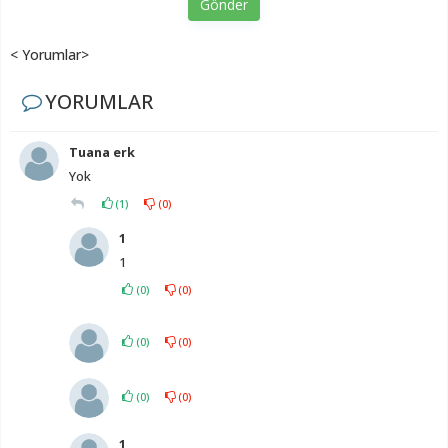
Gönder
< Yorumlar>
YORUMLAR
Tuana erk
Yok
(
1
)
(
0
)
1
1
(
0
)
(
0
)
(
0
)
(
0
)
(
0
)
(
0
)
1