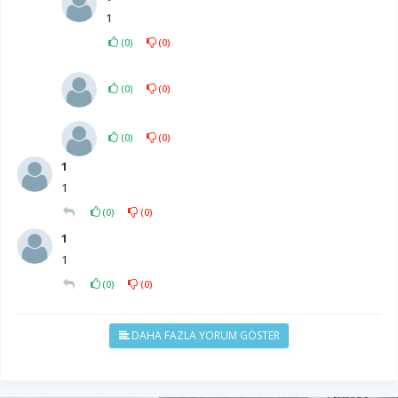
1
(
0
)
(
0
)
(
0
)
(
0
)
(
0
)
(
0
)
1
1
(
0
)
(
0
)
1
1
(
0
)
(
0
)
DAHA FAZLA YORUM GÖSTER