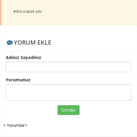
#İDA isabet etti
YORUM EKLE
Adınız Soyadınız
Yorumunuz
Gönder
< Yorumlar>