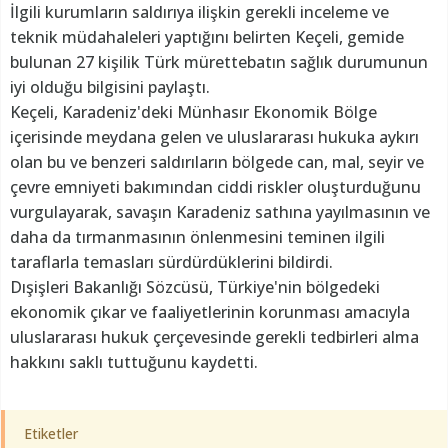
İlgili kurumların saldırıya ilişkin gerekli inceleme ve
teknik müdahaleleri yaptığını belirten Keçeli, gemide
bulunan 27 kişilik Türk mürettebatın sağlık durumunun
iyi olduğu bilgisini paylaştı.
Keçeli, Karadeniz'deki Münhasır Ekonomik Bölge
içerisinde meydana gelen ve uluslararası hukuka aykırı
olan bu ve benzeri saldırıların bölgede can, mal, seyir ve
çevre emniyeti bakımından ciddi riskler oluşturduğunu
vurgulayarak, savaşın Karadeniz sathına yayılmasının ve
daha da tırmanmasının önlenmesini teminen ilgili
taraflarla temasları sürdürdüklerini bildirdi.
Dışişleri Bakanlığı Sözcüsü, Türkiye'nin bölgedeki
ekonomik çıkar ve faaliyetlerinin korunması amacıyla
uluslararası hukuk çerçevesinde gerekli tedbirleri alma
hakkını saklı tuttuğunu kaydetti.
Etiketler