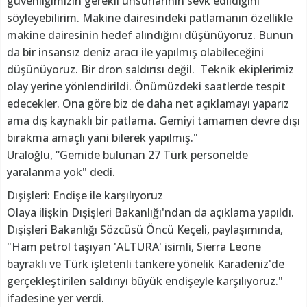
güvenliğimizin gerekli unsurlarının sevk edildiğini
söyleyebilirim. Makine dairesindeki patlamanın özellikle
makine dairesinin hedef alındığını düşünüyoruz. Bunun
da bir insansız deniz aracı ile yapılmış olabileceğini
düşünüyoruz. Bir dron saldırısı değil. Teknik ekiplerimiz
olay yerine yönlendirildi. Önümüzdeki saatlerde tespit
edecekler. Ona göre biz de daha net açıklamayı yaparız
ama dış kaynaklı bir patlama. Gemiyi tamamen devre dışı
bırakma amaçlı yani bilerek yapılmış."
Uraloğlu, “Gemide bulunan 27 Türk personelde
yaralanma yok" dedi.
Dışişleri: Endişe ile karşılıyoruz
Olaya ilişkin Dışişleri Bakanlığı'ndan da açıklama yapıldı.
Dışişleri Bakanlığı Sözcüsü Öncü Keçeli, paylaşımında,
"Ham petrol taşıyan 'ALTURA' isimli, Sierra Leone
bayraklı ve Türk işletenli tankere yönelik Karadeniz'de
gerçekleştirilen saldırıyı büyük endişeyle karşılıyoruz."
ifadesine yer verdi.