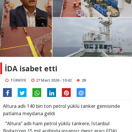
İDA isabet etti
TÜRKİYE
27 Mart 2026 - 10:42
2B
Altura adlı 140 bin ton petrol yüklü tanker gemisinde
patlama meydana geldi
“Altura” adlı ham petrol yüklü tankere, İstanbul
Boğazı'nın 15 mil açığında insansız deniz aracı (İDA)