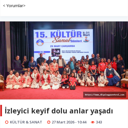
< Yorumlar>
İzleyici keyif dolu anlar yaşadı
KÜLTÜR & SANAT
27 Mart 2026 - 10:44
343