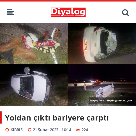
Yoldan çıktı bariyere çarptı
KIBRIS
21 Şubat 2023 - 10:14
224