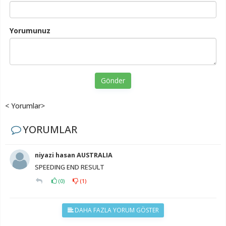
Yorumunuz
Gönder
< Yorumlar>
YORUMLAR
niyazi hasan AUSTRALIA
SPEEDING END RESULT
(
0
)
(
1
)
DAHA FAZLA YORUM GÖSTER