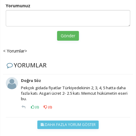
Yorumunuz
Gönder
< Yorumlar>
YORUMLAR
Doğru Söz
Pekçok gidada fiyatlar Türkiyedekinin 2, 3, 4, 5 hatta daha
fazla katı. Asgari ücret 2- 2.5 katı. Memcut hükümetin eseri
bu.
(
0
)
(
0
)
DAHA FAZLA YORUM GÖSTER