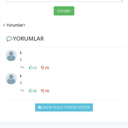
Gönder
< Yorumlar>
YORUMLAR
1
1
(
1
)
(
0
)
1
1
(
0
)
(
0
)
DAHA FAZLA YORUM GÖSTER