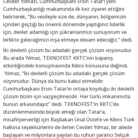
Cevdet Yılmazı, Cumhurbaşkanı Ersin Tatar’ı yeni
Cumhurbaşkanlığı makamında ilk kez ziyaret ettiğini
belirterek, “Bu vesileyle size de, dünyanın, bölgemizin
içinden geçtiği bu önemli dönemde yaptığınız liderlik
için, devlet adamlığı için şükranlarımızı sunuyorum ve
birlikte geleceğimizi inşa etmeye devam edeceğiz.” dedi.
İki devletli çözüm bu adadaki gerçek çözüm vizyonudur
Bu arada Yılmaz, TEKNOFEST KKTC’nin kapanış
etkinliğindeki konuşmasında Kıbrıs konusuna değindi.
Yılmaz, “İki devletli çözüm bu adadaki gerçek çözüm
vizyonudur. Dünya da bunu kabul etmelidir.
Cumhurbaşkanı Ersin Tatar’ın ortaya koyduğu iki devletli
çözüm bizim için vazgeçilmezdir. Her türlü imkanımızla
bunun arkasındayız” dedi. TEKNOFEST’in KKTC’de
düzenlenmesinde büyük emeği olan Tatar’a,
misafirperverliği için Başbakan Ünal Üstel’e ve Kıbrıs Türk
halkına teşekkürlerini de ileten Cevdet Yılmaz, bir ailede
başlayan ve milyonlara yayılan bu ruhun yaratıcı Selçuk