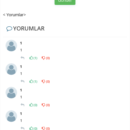
Gönder
< Yorumlar>
YORUMLAR
1
1
(
1
)
(
0
)
1
1
(
1
)
(
0
)
1
1
(
0
)
(
0
)
1
1
(
0
)
(
0
)