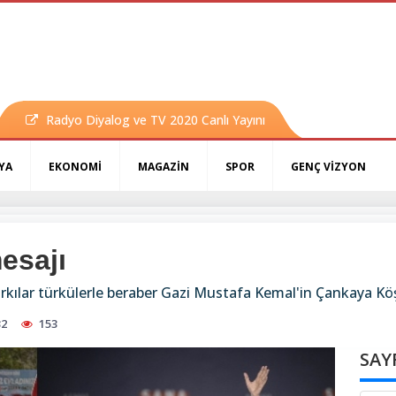
Radyo Diyalog ve TV 2020 Canlı Yayını
YA
EKONOMİ
MAGAZİN
SPOR
GENÇ VİZYON
esajı
rkılar türkülerle beraber Gazi Mustafa Kemal'in Çankaya Kö
32
153
SAY