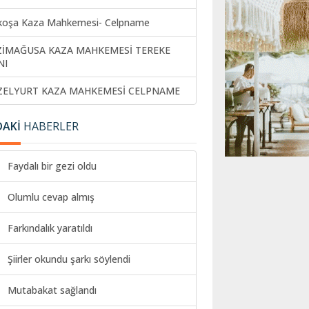
koşa Kaza Mahkemesi- Celpname
ZİMAĞUSA KAZA MAHKEMESİ TEREKE
NI
ZELYURT KAZA MAHKEMESİ CELPNAME
DAKİ
HABERLER
Faydalı bir gezi oldu
Olumlu cevap almış
Farkındalık yaratıldı
Şiirler okundu şarkı söylendi
Mutabakat sağlandı