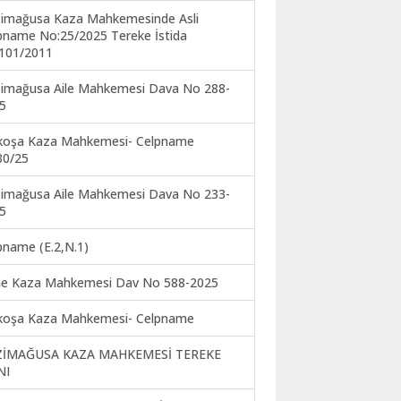
imağusa Kaza Mahkemesinde Asli
pname No:25/2025 Tereke İstida
101/2011
imağusa Aile Mahkemesi Dava No 288-
5
koşa Kaza Mahkemesi- Celpname
30/25
imağusa Aile Mahkemesi Dava No 233-
5
pname (E.2,N.1)
ne Kaza Mahkemesi Dav No 588-2025
koşa Kaza Mahkemesi- Celpname
ZİMAĞUSA KAZA MAHKEMESİ TEREKE
NI