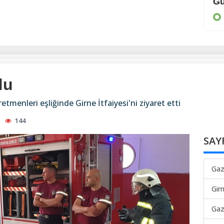
Ormanlar yanıyor
Gü
TÜRKİYE
du
etmenleri eşliğinde Girne İtfaiyesi'ni ziyaret etti
144
SAY
Gaz
Gir
Gaz