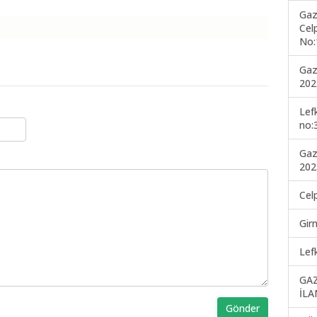
Gaz
Cel
No:
Gaz
202
Lef
no:
Gaz
202
Cel
Gir
Lef
GA
İLA
Gönder