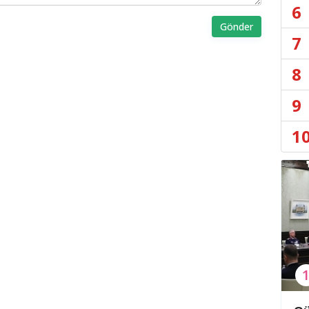
6
Gönder
7
8
9
1