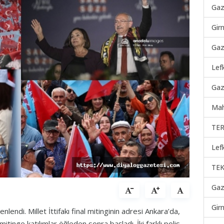
Gaz
Gir
Gaz
Lef
Gaz
Mah
TER
Lef
TEK
Gaz
Gir
zenlendi. Millet İttifakı final mitinginin adresi Ankara’da,
inge katılımlar öğleden sonra başladı. İki farklı polis