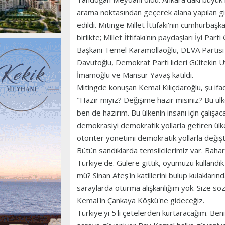
arama noktasından geçerek alana yapılan gir
edildi. Mitinge Millet İttifakı'nın cumhurbaş
birlikte; Millet İttifakı'nın paydaşları İyi P
Başkanı Temel Karamollaoğlu, DEVA Partisi 
Davutoğlu, Demokrat Parti lideri Gültekin 
İmamoğlu ve Mansur Yavaş katıldı.
Mitingde konuşan Kemal Kılıçdaroğlu, şu ifade
"Hazır mıyız? Değişime hazır mısınız? Bu ü
ben de hazırım. Bu ülkenin insanı için çalı
demokrasiyi demokratik yollarla getiren ülke
otoriter yönetimi demokratik yollarla değişt
Bütün sandıklarda temsilcilerimiz var. Bahar 
Türkiye'de. Gülere gittik, oyumuzu kullandık
mü? Sinan Ateş'in katillerini bulup kulaklar
saraylarda oturma alışkanlığım yok. Size sö
Kemal'in Çankaya Köşkü'ne gideceğiz.
Türkiye'yi 5'li çetelerden kurtaracağım. Ben