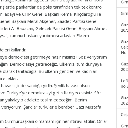
Gir
işlerde pankartlar da polis tarafından tek tek kontrol
Gir
kanı adayı ve CHP Genel Başkanı Kemal Kılıçdaroğlu ile
arti Genel Başkanı Meral Akşener, Saadet Partisi Genel
Gaz
lideri Ali Babacan, Gelecek Partisi Genel Başkanı Ahmet
20/
Uysal, cumhurbaşkanı yardımcısı adayları Ekrem
Gaz
Cel
leri kullandı:
No:
lkeye demokrasi getirmeye hazır mısınız? Söz veriyorum
Gaz
şacağım. Demokrasiyi getireceğiz. Ülkemizi tüm dünyaya
202
 olarak tanıtacağız. Bu ülkenin gençleri ve kadınları
irecekler.
Lef
havası içinde sandığa gidin. Şenlik havası olsun
no:
 ve Türkiye'ye demokrasiyi getirdik diyeceksiniz. Söz
Gaz
ından yakalayıp adalete teslim edeceğim. Benim
202
z veriyorum. Şarkılar türkülerle beraber Gazi Mustafa
Cel
im Cumhurbaşkanı olmamam için her iftirayı attılar. Onlar
Gir