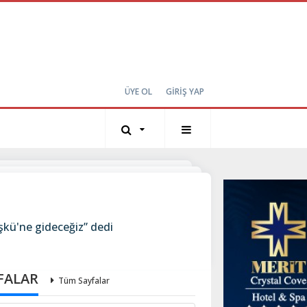
ÜYE OL
GİRİŞ YAP
şkü'ne gideceğiz” dedi
FALAR
Tüm Sayfalar