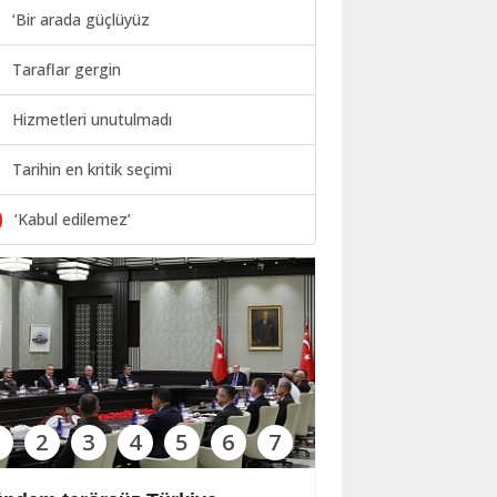
‘Bir arada güçlüyüz
Taraflar gergin
Hizmetleri unutulmadı
Tarihin en kritik seçimi
0
‘Kabul edilemez’
1
2
3
4
5
6
7