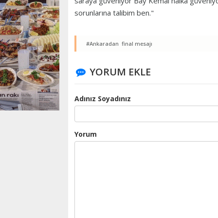
saraya güveniyor Bay Kemal halka güveniyor
sorunlarına talibim ben."
#Ankaradan final mesajı
YORUM EKLE
Adınız Soyadınız
Yorum