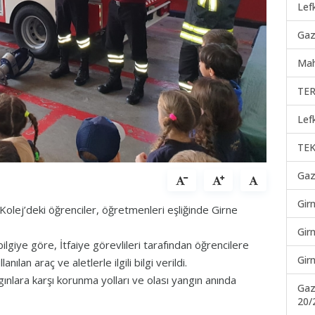
Lef
Gaz
Mah
TER
Lef
TEK
Gaz
Gir
Kolej’deki öğrenciler, öğretmenleri eşliğinde Girne
Gir
giye göre, İtfaiye görevlileri tarafından öğrencilere
Gir
nılan araç ve aletlerle ilgili bilgi verildi.
ınlara karşı korunma yolları ve olası yangın anında
Gaz
20/