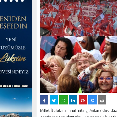
Millet İttifakı’nın final mitingi Ankara’daki dü
Tandoğan Meydanı oldu. Ankara’daki büyük mit