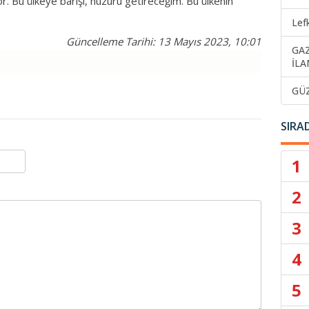
. Bu ülkeye barışı, huzuru getireceğim. Bu ülkenin
Lef
Güncelleme Tarihi: 13 Mayıs 2023, 10:01
GA
İLA
GÜ
SIRA
1
2
3
4
5