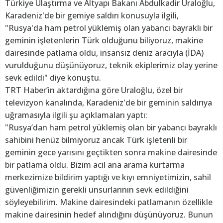
Türkiye Ulaştırma ve Altyapı Bakanı Abdulkadir Uraloğlu,
Karadeniz'de bir gemiye saldırı konusuyla ilgili,
"Rusya'da ham petrol yüklemiş olan yabancı bayraklı bir
geminin işletenlerin Türk olduğunu biliyoruz, makine
dairesinde patlama oldu, insansız deniz aracıyla (İDA)
vurulduğunu düşünüyoruz, teknik ekiplerimiz olay yerine
sevk edildi" diye konuştu.
TRT Haber’in aktardığına göre Uraloğlu, özel bir
televizyon kanalında, Karadeniz'de bir geminin saldırıya
uğramasıyla ilgili şu açıklamaları yaptı:
"Rusya’dan ham petrol yüklemiş olan bir yabancı bayraklı
sahibini henüz bilmiyoruz ancak Türk işletenli bir
geminin gece yarısını geçtikten sonra makine dairesinde
bir patlama oldu. Bizim acil ana arama kurtarma
merkezimize bildirim yaptığı ve kıyı emniyetimizin, sahil
güvenliğimizin gerekli unsurlarının sevk edildiğini
söyleyebilirim. Makine dairesindeki patlamanın özellikle
makine dairesinin hedef alındığını düşünüyoruz. Bunun