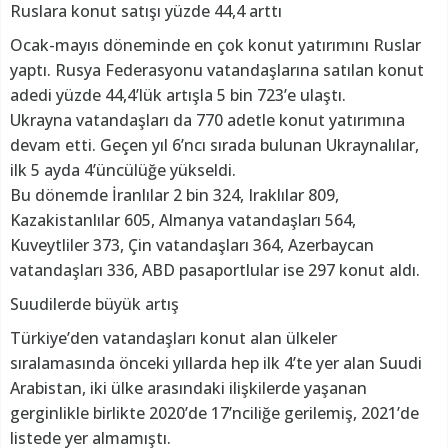
Ruslara konut satışı yüzde 44,4 arttı
Ocak-mayıs döneminde en çok konut yatırımını Ruslar
yaptı. Rusya Federasyonu vatandaşlarına satılan konut
adedi yüzde 44,4’lük artışla 5 bin 723’e ulaştı.
Ukrayna vatandaşları da 770 adetle konut yatırımına
devam etti. Geçen yıl 6’ncı sırada bulunan Ukraynalılar,
ilk 5 ayda 4’üncülüğe yükseldi.
Bu dönemde İranlılar 2 bin 324, Iraklılar 809,
Kazakistanlılar 605, Almanya vatandaşları 564,
Kuveytliler 373, Çin vatandaşları 364, Azerbaycan
vatandaşları 336, ABD pasaportlular ise 297 konut aldı.
Suudilerde büyük artış
Türkiye’den vatandaşları konut alan ülkeler
sıralamasında önceki yıllarda hep ilk 4’te yer alan Suudi
Arabistan, iki ülke arasındaki ilişkilerde yaşanan
gerginlikle birlikte 2020’de 17’nciliğe gerilemiş, 2021’de
listede yer almamıştı.