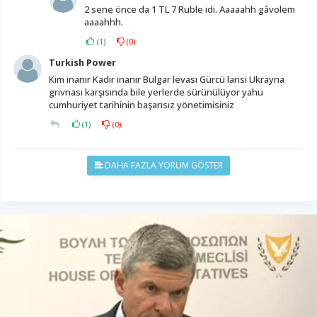
2 sene önce da 1 TL 7 Ruble idi. Aaaaahh gâvolem
aaaahhh.
(
1
)
(
0
)
Turkish Power
Kim inanır Kadir inanır Bulgar levası Gürcü larisi Ukrayna
grivnası karşısında bile yerlerde sürünülüyor yahu
cumhuriyet tarihinin başarısız yönetimisiniz
(
1
)
(
0
)
DAHA FAZLA YORUM GÖSTER