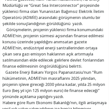
Müdürlüğü ve “Great Sea Interconnector” projesinde
yüklenici firma olan Yunanistan Bağımsız Elektrik İletim
Operatörü (ADMİE) arasındaki görüşmenin olumlu bir
şekilde sonuçlandığının görüldüğünü yazdı.
Görüşmelerin, projenin yüklenici firma konumundaki
ADMİE’nin, projenin sürmesi açısından finanse edilmesi
konusu üzerinde yapıldığını anımsatan gazete
ADMİE’nin, endüstriyel enerji santrallerinden ortaya
çıkan sera gazı emisyon haklarının açık artırmayla
satılmasından elde edilecek gelirlere devlet fonlarından
finanse edilmesinin öngörüldüğünü belirtti.
Gazete Enerji Bakanı Yorgos Papanastasiu’nun “Rum
hükümetinin, ADMİE’nin masraflarını 2025 yılından,
projenin işleve gireceği 2030 yılına kadar, yılda 25 milyon
Euro (beş yıl için 125 milyon euro) ile finanse edeceği”
yönünde açıklama yaptığını yazdı.
Habere göre Rum Ekonomi Bakanlığı’nın, ilgili anlaşmaya
yeşil ışık yakıp yakmadığının ise henüz bilinmiyor.