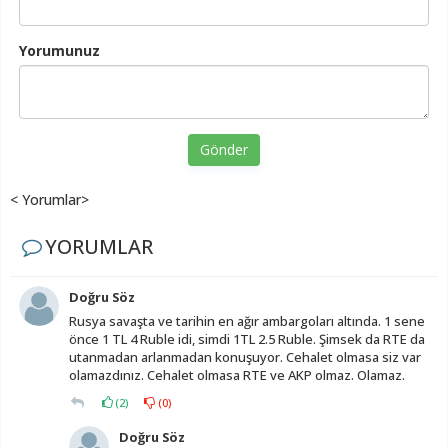
Yorumunuz
Gönder
< Yorumlar>
YORUMLAR
Doğru Söz
Rusya savaşta ve tarihin en ağır ambargoları altında. 1 sene
önce 1 TL 4 Ruble idi, simdi 1TL 2.5 Ruble. Şimsek da RTE da
utanmadan arlanmadan konuşuyor. Cehalet olmasa siz var
olamazdınız. Cehalet olmasa RTE ve AKP olmaz. Olamaz.
(
2
)
(
0
)
Doğru Söz