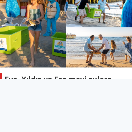
Eva, Yıldız ve Ece mavi sulara
uğurlandı
KIBRIS
24 Haziran 2026 - 09:26
74
Meritta, biri üreme döneminde üç deniz kaplumbağasını