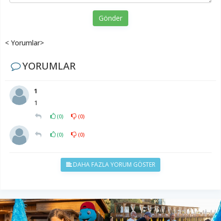
Gönder
< Yorumlar>
YORUMLAR
1
1
(
0
)
(
0
)
(
0
)
(
0
)
DAHA FAZLA YORUM GÖSTER