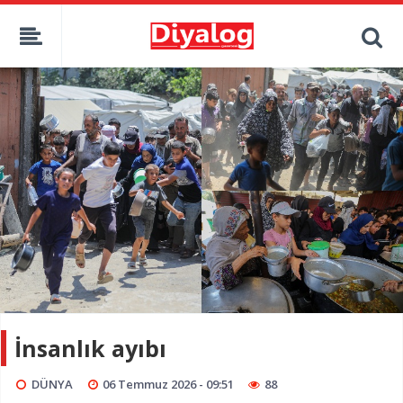
İnsanlık ayıbı
DÜNYA
06 Temmuz 2026 - 09:51
88