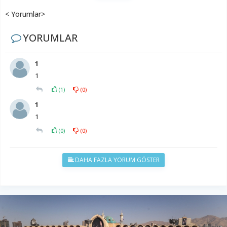
< Yorumlar>
YORUMLAR
1
1
(
1
)
(
0
)
1
1
(
0
)
(
0
)
DAHA FAZLA YORUM GÖSTER