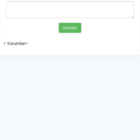
Gönder
< Yorumlar>
YUKARI ÇIK
Yazılım:
TE Bilişim
Diyalog Gazetesi - Tüm hakları saklıdır.
Copyright © 2026