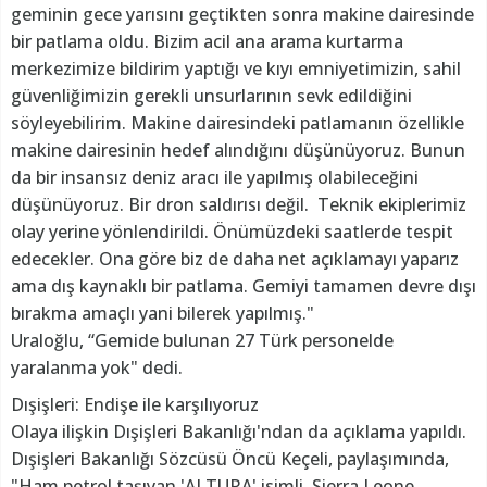
geminin gece yarısını geçtikten sonra makine dairesinde
bir patlama oldu. Bizim acil ana arama kurtarma
merkezimize bildirim yaptığı ve kıyı emniyetimizin, sahil
güvenliğimizin gerekli unsurlarının sevk edildiğini
söyleyebilirim. Makine dairesindeki patlamanın özellikle
makine dairesinin hedef alındığını düşünüyoruz. Bunun
da bir insansız deniz aracı ile yapılmış olabileceğini
düşünüyoruz. Bir dron saldırısı değil. Teknik ekiplerimiz
olay yerine yönlendirildi. Önümüzdeki saatlerde tespit
edecekler. Ona göre biz de daha net açıklamayı yaparız
ama dış kaynaklı bir patlama. Gemiyi tamamen devre dışı
bırakma amaçlı yani bilerek yapılmış."
Uraloğlu, “Gemide bulunan 27 Türk personelde
yaralanma yok" dedi.
Dışişleri: Endişe ile karşılıyoruz
Olaya ilişkin Dışişleri Bakanlığı'ndan da açıklama yapıldı.
Dışişleri Bakanlığı Sözcüsü Öncü Keçeli, paylaşımında,
"Ham petrol taşıyan 'ALTURA' isimli, Sierra Leone