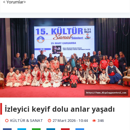
< Yorumlar>
İzleyici keyif dolu anlar yaşadı
KÜLTÜR & SANAT
27 Mart 2026 - 10:44
346