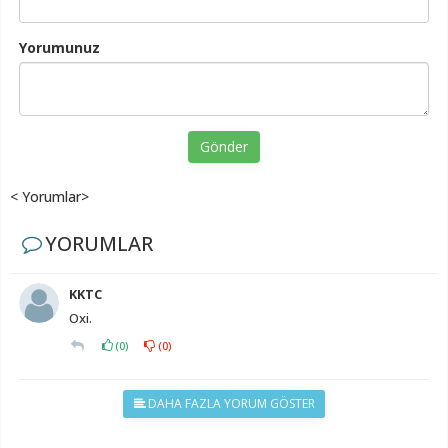
Yorumunuz
Gönder
< Yorumlar>
YORUMLAR
KKTC
Oxi.
(
0
)
(
0
)
DAHA FAZLA YORUM GÖSTER