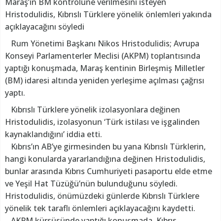
Maraş’ın BM kontrolüne verilmesini isteyen
Hristodulidis, Kıbrıslı Türklere yönelik önlemleri yakında
açıklayacağını söyledi
Rum Yönetimi Başkanı Nikos Hristodulidis; Avrupa
Konseyi Parlamenterler Meclisi (AKPM) toplantısında
yaptığı konuşmada, Maraş kentinin Birleşmiş Milletler
(BM) idaresi altında yeniden yerleşime açılması çağrısı
yaptı.
Kıbrıslı Türklere yönelik izolasyonlara değinen
Hristodulidis, izolasyonun ‘Türk istilası ve işgalinden
kaynaklandığını’ iddia etti.
Kıbrıs’ın AB’ye girmesinden bu yana Kıbrıslı Türklerin,
hangi konularda yararlandığına değinen Hristodulidis,
bunlar arasında Kıbrıs Cumhuriyeti pasaportu elde etme
ve Yeşil Hat Tüzüğü’nün bulunduğunu söyledi.
Hristodulidis, önümüzdeki günlerde Kıbrıslı Türklere
yönelik tek taraflı önlemleri açıklayacağını kaydetti.
AKPM kürsüsünde yaptığı konuşmada, Kıbrıs