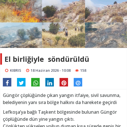
El birliğiyle söndürüldü
KIBRIS
18 Haziran 2026 - 10:08
158
Güngör çöplüğünde çıkan yangın itfaiye, sivil savunma,
belediyenin yanı sıra bölge halkını da harekete geçirdi
Lefkoşa’ya bağlı Taşkent bölgesinde bulunan Güngör
çöplüğünde dün yine yangın çıktı.
Çöplükten yükselen yoğun duman kısa sürede geniş bir