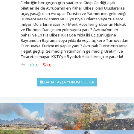
Elekrtiğin her geçen gün saatlerce Gidip Geldiği Uçak
biletleri ile de Avrupa’nın en Pahalı Ülkesi olan Uluslararası
uçuş yasağı olan Avrupalı Turistin ve Yatırımcının gelmediği
Dünyaca yasaklanmış KKTCye niye Onlarca veya Yüzlerce
milyon Dolarlarını atsın ki ! Merit Hotelleri grubunun Hukuk
ve Ekonomi Danışmanı yokmuydu yani ? Avrupa’nın en
pahalı ve En Pis Ülkesi KKTCde Yılda iki Üç günlüğüne
Bayramdan Bayrama veya yılda iki veya üç kere Turnuvadan
Turnuvaya Turizm mi yapılır yani ? Avrupalı Turistlerin artık
Teğet geçtiği Gelmediği Yatırımcının gelmediği Üretimi ve
Ticareti olmayan KKTCye 5 yıldızlı Hotellermiş ne yarar ki!
(
1
)
(
1
)
DAHA FAZLA YORUM GÖSTER