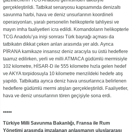
gerçekleştirildi. Tatbikat senaryosu kapsamında denizaltı
savunma harbi, hava ve deniz unsurlarının koordineli
operasyonları, yaralı personelin helikopterle tahliyesi ve
mayın imha faaliyetleri icra edildi. Komandoların helikopterle
TCG Anadolu’ya inişi sonrası Türk bayrağı açması da
tatbikatın dikkat çeken anları arasında yer aldı. Ayrıca
PİRANA kamikaze insansız deniz aracıyla su üstü hedeflere
taarruz edilirken, yerli ve milli ATMACA güdümlü mermisiyle
102 kilometre, HİSAR-D ile 555 kilometre hızla gelen hedef
ve AKYA torpidosuyla 10 kilometre menzildeki hedefe atış
yapıldı. Tatbikatta ayrıca deniz hava unsurlarınca belirlenen
hedeflere güdümlü mermi atışları gerçekleştirildi. Faaliyetler,
hava ve deniz unsurlarının tören geçişiyle sona erdi.
*****
Türkiye Milli Savunma Bakanlığı, Fransa ile Rum
Yönetimi arasında imzalanan anlaşmanın uluslararası