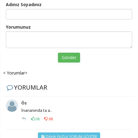
Adınız Soyadınız
Yorumunuz
Gönder
< Yorumlar>
YORUMLAR
Öz
İnananında ta a..
(
0
)
(
0
)
DAHA FAZLA YORUM GÖSTER