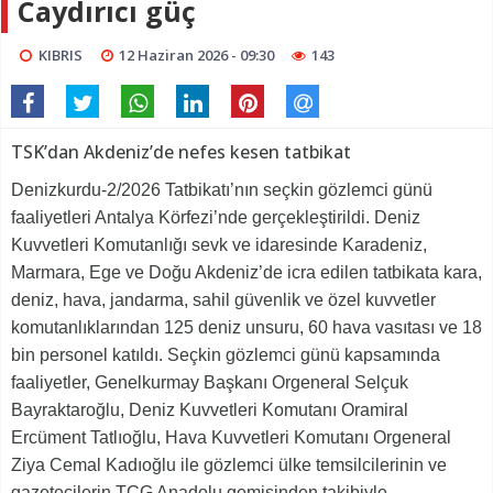
Caydırıcı güç
KIBRIS
12 Haziran 2026 - 09:30
143
TSK’dan Akdeniz’de nefes kesen tatbikat
Denizkurdu-2/2026 Tatbikatı’nın seçkin gözlemci günü
faaliyetleri Antalya Körfezi’nde gerçekleştirildi. Deniz
Kuvvetleri Komutanlığı sevk ve idaresinde Karadeniz,
Marmara, Ege ve Doğu Akdeniz’de icra edilen tatbikata kara,
deniz, hava, jandarma, sahil güvenlik ve özel kuvvetler
komutanlıklarından 125 deniz unsuru, 60 hava vasıtası ve 18
bin personel katıldı. Seçkin gözlemci günü kapsamında
faaliyetler, Genelkurmay Başkanı Orgeneral Selçuk
Bayraktaroğlu, Deniz Kuvvetleri Komutanı Oramiral
Ercüment Tatlıoğlu, Hava Kuvvetleri Komutanı Orgeneral
Ziya Cemal Kadıoğlu ile gözlemci ülke temsilcilerinin ve
gazetecilerin TCG Anadolu gemisinden takibiyle