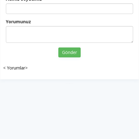
Yorumunuz
Gönder
< Yorumlar>
YUKARI ÇIK
Yazılım:
TE Bilişim