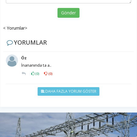
Gönder
< Yorumlar>
YORUMLAR
Öz
İnananında ta a..
(
0
)
(
0
)
DAHA FAZLA YORUM GÖSTER