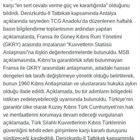
karşı “en sert cevabı verme güç ve kararlığında” olduğunu
bildirdi. Denizkurdu-II Tatbikatı kapsamında Antalya
açıklarında seyreden TCG Anadolu’da düzenlenen haftalık
basın bilgilendirme toplantısının ardından yapılan
açıklamalarda, Fransa ile Güney Kıbrıs Rum Yönetimi
(GKRY) arasında imzalanan “Kuvvetlerin Statüsü
Anlaşması”na ilişkin değerlendirmelerde bulunuldu. MSB
açıklamasında, Kıbrıs’ta garantörlük sıfatı bulunmayan
Fransa ile GKRY arasındaki anlaşmanın, adadaki hassas
dengeleri tek taraflı değiştirmeye yönelik olduğu belirtilerek,
bunun 1960 Kıbrıs Antlaşmaları ve uluslararası hukuka aykırı
olduğu ifade edildi. Açıklamada, bu tür adımların bölgedeki
istikrarı zedeleyebileceği uyarısında bulunuldu. Türkiye’nin
garantör ülke olarak Kuzey Kıbrıs Türk Cumhuriyeti’nin hak
ve menfaatlerini korumaya devam edeceği vurgulanan
açıklamada, Türk Silahlı Kuvvetlerinin Kıbrıs Türklerinin
güvenliğini tehdit eden girişimlere karşı kararlı duruşunu
sürdüreceği kaydedildi. Denizkurdu-II Tatbikatı kapsamında