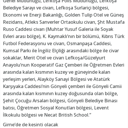
Genel Müdürlüğü, Lefkoşa Polis Müdürlüğü, Lefkoşa
Belediye Sarayı ve civarı, Lefkoşa Surlariçi bölgesi,
Ekonomi ve Enerji Bakanlığı, Golden Tulip Otel ve Güneş
Rezidans, Atleks Sanverler Ortaokulu civarı, Şht Mustafa
Ruso Caddesi civarı (Muhtar Yusuf Galeria ile Soyak
Evleri arası bölge), K. Kaymaklı’nın bir bölümü, Kıbrıs Türk
Futbol Federasyonu ve civarı, Osmanpaşa Caddesi,
Kumsal Parkı ile İngiliz Elçiliği arasındaki bölge ile civar
sokaklar, Merit Otel ve civarı Lefkoşa/Güzelyurt
Anayolu’nun Kooperatif Gaz Çemberi ile Öğretmen Evleri
arasında kalan kısmının kuzey ve güneyinde kalan
yerleşim yerleri, Alayköy Sanayi Bölgesi ve Atatürk
Karşıyaka Caddesi’nin Gönyeli çemberi ile Gönyeli Camii
arasında kalan kısmının kuzey doğusunda olan bölge,
Şehit Çocuğu Arsaları bölgesi, Gönyeli Belediye Binası
batısı, Öğretmen Sosyal Konutları bölgesi, Levent
İlkokulu bölgesi ve Necat British School.”
Girne’de de kesinti olacak