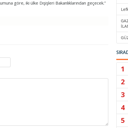
muna göre, iki ülke Dışişleri Bakanlıklarından geçecek.”
Lef
GA
İLA
GÜ
SIRA
1
2
3
4
5