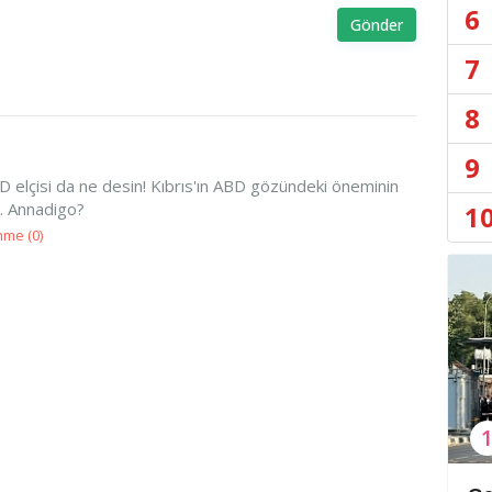
6
Gönder
7
8
9
ABD elçisi da ne desin! Kıbrıs'ın ABD gözündeki öneminin
ar. Annadigo?
1
nme (
0
)