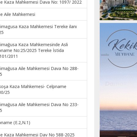
ne Kaza Mahkemesi Dava No: 1097/ 2022
ne Aile Mahkemesi
imagusa Kaza Mahkemesi Tereke ilanı
25
imağusa Kaza Mahkemesinde Asli
pname No:25/2025 Tereke İstida
101/2011
imağusa Aile Mahkemesi Dava No 288-
5
koşa Kaza Mahkemesi- Celpname
30/25
imağusa Aile Mahkemesi Dava No 233-
5
pname (E.2,N.1)
ne Kaza Mahkemesi Dav No 588-2025