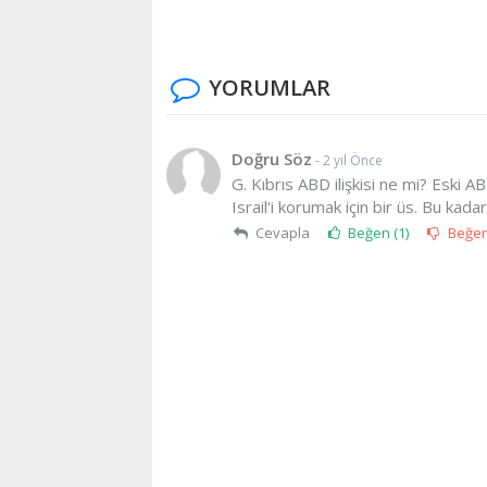
YORUMLAR
Doğru Söz
- 2 yıl Önce
G. Kıbrıs ABD ilişkisi ne mi? Eski 
Israil'i korumak için bir üs. Bu kad
Cevapla
Beğen (
1
)
Beğe