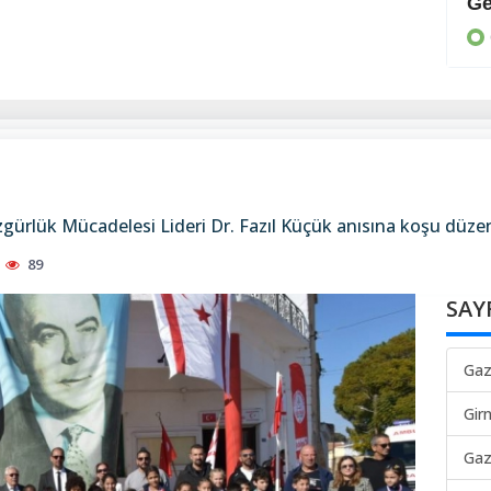
DİKO hükümete girdi
Ge
GÜNEY
gürlük Mücadelesi Lideri Dr. Fazıl Küçük anısına koşu düze
89
SAY
Gaz
Gir
Gaz