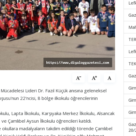
Lef
Gaz
Mah
TER
Lef
TEK
Gaz
Gir
 Mücadelesi Lideri Dr. Fazıl Küçük anısına geleneksel
şusu'nun 22'ncisi, 8 bölge ilkokulu öğrencilerinin
Gir
Gir
kulu, Lapta İlkokulu, Karşıyaka Merkez İlkokulu, Alsancak
 ve Çamlıbel Aysun İlkokulu öğrencileri katıldı.
Gaz
okullara madalyaların takdim edildiği törende Çamlıbel
20/