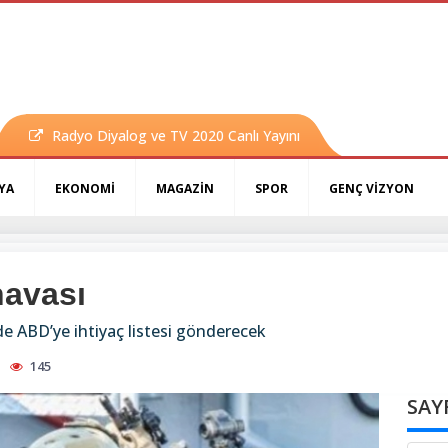
Radyo Diyalog ve TV 2020 Canlı Yayını
YA
EKONOMİ
MAGAZİN
SPOR
GENÇ VİZYON
avası
 ABD’ye ihtiyaç listesi gönderecek
145
SAY