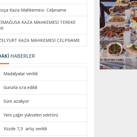
koşa Kaza Mahkemesi- Celpname
ZİMAĞUSA KAZA MAHKEMESİ TEREKE
NI
ZELYURT KAZA MAHKEMESİ CELPNAME
DAKİ
HABERLER
Madalyalar verildi
Gururla icra edildi
Süre azalıyor
Yeni çağın yükselen sektörü
Yüzde 7,5 artış verildi