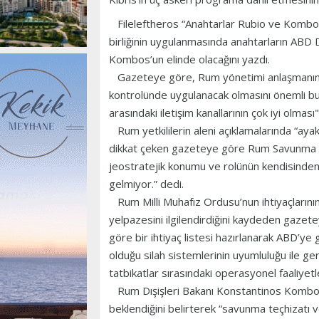
Fileleftheros “Anahtarlar Rubio ve Kombos’
birliğinin uygulanmasında anahtarların ABD
Kombos’un elinde olacağını yazdı.
Gazeteye göre, Rum yönetimi anlaşmanın AB
kontrolünde uygulanacak olmasını önemli bulu
arasındaki iletişim kanallarının çok iyi olması"
Rum yetkililerin aleni açıklamalarında “aya
dikkat çeken gazeteye göre Rum Savunma Bak
jeostratejik konumu ve rolünün kendisinden 
gelmiyor.” dedi.
Rum Milli Muhafız Ordusu’nun ihtiyaçlarının 
yelpazesini ilgilendirdiğini kaydeden ga
göre bir ihtiyaç listesi hazırlanarak ABD’ye g
olduğu silah sistemlerinin uyumluluğu ile ger
tatbikatlar sırasındaki operasyonel faaliyetl
Rum Dışişleri Bakanı Konstantinos Kombos
beklendiğini belirterek “savunma teçhizatı