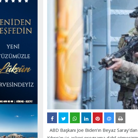
ABD Başkanı Joe Biden’ın Beyaz Saray’dan 
Kıbrıs’ın üç askeri programa dahil etmesinin