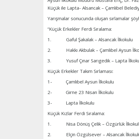
Aysun İlkokulu Müdürü Mustafa Eriç, Dr. Faz
Küçük ile Lapta- Alsancak – Çamlıbel Belediy
Yarışmalar sonucunda oluşan sırlamalar şöyl
“Küçük Erkekler Ferdi Sıralama:
1. Gaful Şakalak – Alsancak İlkokulu
2. Hakkı Akbulak – Çamlıbel Aysun İlko
3. Yusuf Çınar Sarıgedik – Lapta İlkoku
Küçük Erkekler Takım Sırlaması:
1- Çamlıbel Aysun İlkokulu
2- Girne 23 Nisan İlkokulu
3- Lapta İlkokulu
Küçük Kızlar Ferdi Sıralama:
1. Nisa Dönüş Çelik – Özgürlük İlkokul
2. Elçin Özgülsever – Alsancak İlkokul