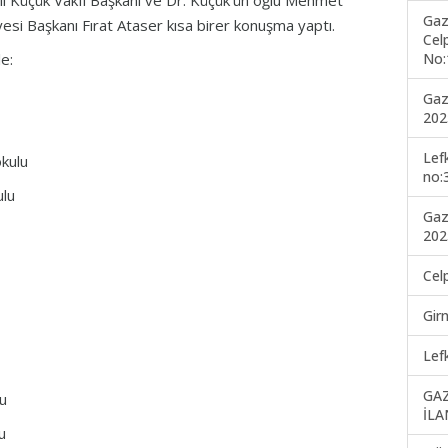
ıl Küçük Vakfı Başkanı ve Dr. Küçük’ün oğlu Mehmet
Gaz
esi Başkanı Fırat Ataser kısa birer konuşma yaptı.
Cel
No:
e:
Gaz
202
Lef
kulu
no:
lu
Gaz
202
Cel
Gir
Lef
GA
u
İLA
u