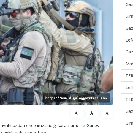
Gaz
Gir
Gaz
Lef
Gaz
Mah
TER
Lef
TEK
Gaz
Gir
ayrılmazdan önce imzaladığı kararname ile Güney
 yankıları devam ediyor.