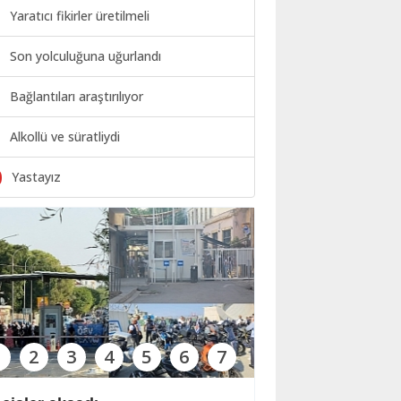
Yaratıcı fikirler üretilmeli
Son yolculuğuna uğurlandı
Bağlantıları araştırılıyor
Alkollü ve süratliydi
0
Yastayız
1
2
3
4
5
6
7