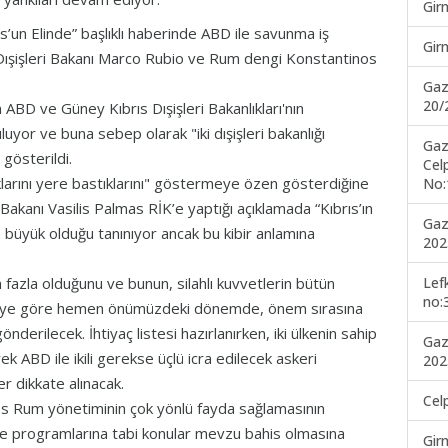
Gir
un Elinde” başlıklı haberinde ABD ile savunma iş
Gir
 Dışişleri Bakanı Marco Rubio ve Rum dengi Konstantinos
Gaz
20/
D ve Güney Kıbrıs Dışişleri Bakanlıkları'nın
yor ve buna sebep olarak "iki dışişleri bakanlığı
Gaz
 gösterildi.
Cel
klarını yere bastıklarını" göstermeye özen gösterdiğine
No:
anı Vasilis Palmas RİK’e yaptığı açıklamada “Kıbrıs’ın
Gaz
büyük olduğu tanınıyor ancak bu kibir anlamına
202
Lef
fazla olduğunu ve bunun, silahlı kuvvetlerin bütün
no:
zeteye göre hemen önümüzdeki dönemde, önem sırasına
önderilecek. İhtiyaç listesi hazırlanırken, iki ülkenin sahip
Gaz
ek ABD ile ikili gerekse üçlü icra edilecek askeri
202
er dikkate alınacak.
Cel
 Rum yönetiminin çok yönlü fayda sağlamasının
 ve programlarına tabi konular mevzu bahis olmasına
Gir