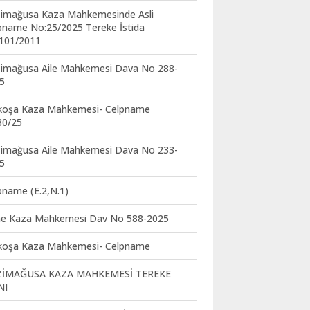
imağusa Kaza Mahkemesinde Asli
pname No:25/2025 Tereke İstida
101/2011
imağusa Aile Mahkemesi Dava No 288-
5
koşa Kaza Mahkemesi- Celpname
30/25
imağusa Aile Mahkemesi Dava No 233-
5
pname (E.2,N.1)
ne Kaza Mahkemesi Dav No 588-2025
koşa Kaza Mahkemesi- Celpname
ZİMAĞUSA KAZA MAHKEMESİ TEREKE
NI