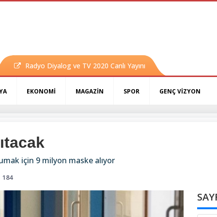
Radyo Diyalog ve TV 2020 Canlı Yayını
YA
EKONOMİ
MAGAZİN
SPOR
GENÇ VİZYON
ıtacak
umak için 9 milyon maske alıyor
184
SAY