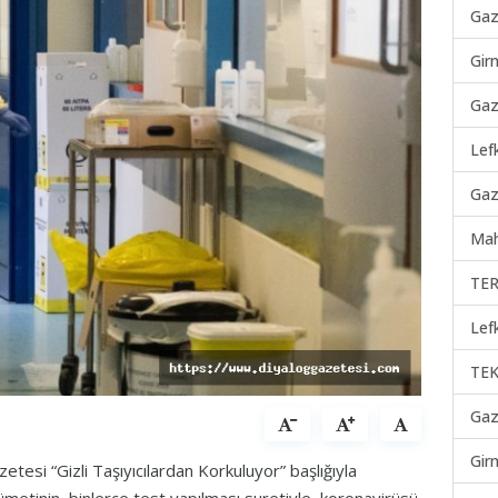
Gaz
Gir
Gaz
Lef
Gaz
Mah
TER
Lef
TEK
Gaz
Gir
tesi “Gizli Taşıyıcılardan Korkuluyor” başlığıyla