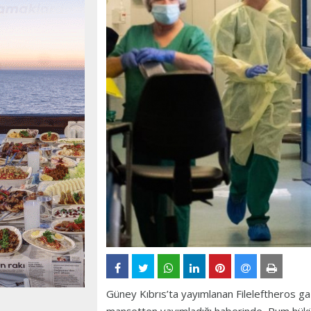
Güney Kıbrıs’ta yayımlanan Fileleftheros gaze