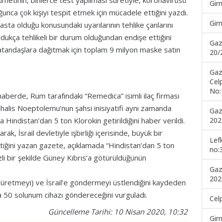
etinin, binlerce test yapılması suretiyle, koronavirüsü
Gir
nca çok kişiyi tespit etmek için mücadele ettiğini yazdı.
Gir
sta olduğu konusundaki uyarılarının tehlike çanlarını
dukça tehlikeli bir durum olduğundan endişe ettiğini
Gaz
vatandaşlara dağıtmak için toplam 9 milyon maske satın
20/
Gaz
Cel
No:
erde, Rum tarafındaki “Remedica” isimli ilaç firması
Mihalis Noeptolemu’nun şahsi inisiyatifi aynı zamanda
Gaz
202
a Hindistan’dan 5 ton Klorokin getirildiğini haber verildi.
ak, İsrail devletiyle işbirliği içerisinde, büyük bir
Lef
ttiğini yazan gazete, açıklamada “Hindistan’dan 5 ton
no:
gizli bir şekilde Güney Kıbrıs’a götürüldüğünün
Gaz
202
(üretmeyi) ve İsrail’e göndermeyi üstlendiğini kaydeden
a 50 solunum cihazı göndereceğini vurguladı.
Cel
Güncelleme Tarihi: 10 Nisan 2020, 10:32
Gir