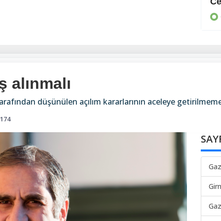
Müzakerelere hazırlık
Ce
GÜNEY
 alınmalı
afından düşünülen açılım kararlarının aceleye getirilmemesi
174
SAY
Gaz
Gir
Gaz