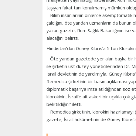
manşetten yayımladığı haberinde, Rum hüküm
taşıyan fakat tanı konulmamış mümkün olduğu
Bilim insanlarının binlerce asemptomatik ha
çaldığını, öte yandan uzmanların da bunun ol
yazan gazete, Rum Sağlık Bakanlığının ise 
alacağını belirtti.
Hindistan’dan Güney Kıbrıs’a 5 ton Klorokin
Öte yandan gazetede yer alan başka bir hab
ile şirketin üst düzey yöneticilerinden Dr. 
İsrail devletinin de yardımıyla, Güney Kıbrıs’
Remedica şirketinin bir basın açıklaması yapar
diplomatik başarıya imza atıldığından söz e
klorokinin, İsrail’e ait askeri bir uçakla çok 
belirtildiğini” iletti.
Remedica şirketinin, klorokini hazırlamayı 
gazete, İsrail hükümetinin de Güney Kıbrıs’