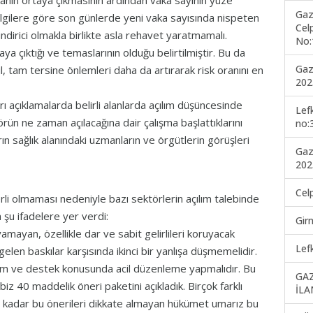
akanın ortaya çıkmasının ardından vaka sayının yüze
Gaz
 bilgilere göre son günlerde yeni vaka sayısında nispeten
Cel
dirici olmakla birlikte asla rehavet yaratmamalı.
No:
a çıktığı ve temaslarının olduğu belirtilmiştir. Bu da
Gaz
, tam tersine önlemleri daha da artırarak risk oranını en
202
ı açıklamalarda belirli alanlarda açılım düşüncesinde
Lef
rün ne zaman açılacağına dair çalışma başlattıklarını
no:
rın sağlık alanındaki uzmanların ve örgütlerin görüşleri
Gaz
202
Cel
li olmaması nedeniyle bazı sektörlerin açılım talebinde
şu ifadelere yer verdi:
Gir
amayan, özellikle dar ve sabit gelirlileri koruyacak
Lef
len baskılar karşısında ikinci bir yanlışa düşmemelidir.
dım ve destek konusunda acil düzenleme yapmalıdır. Bu
GA
biz 40 maddelik öneri paketini açıkladık. Birçok farklı
İLA
e kadar bu önerileri dikkate almayan hükümet umarız bu