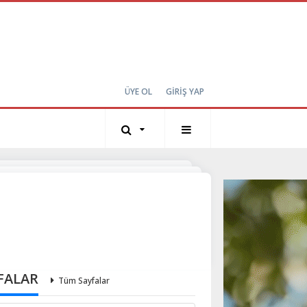
ÜYE OL
GİRİŞ YAP
FALAR
Tüm Sayfalar