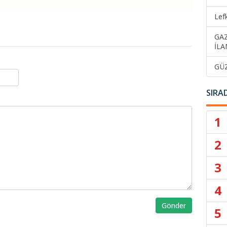
Lef
GA
İLA
GÜ
SIRA
1
2
3
4
Gönder
5