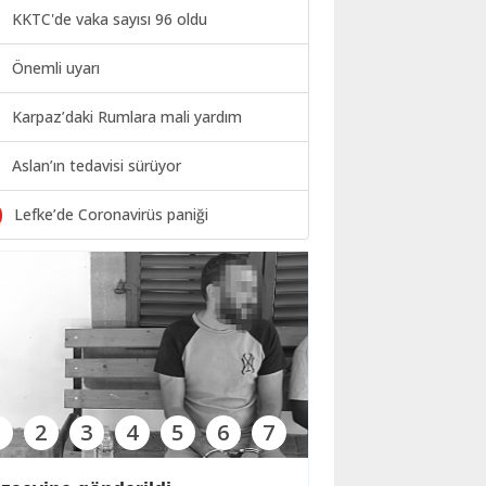
KKTC'de vaka sayısı 96 oldu
Önemli uyarı
Karpaz’daki Rumlara mali yardım
Aslan’ın tedavisi sürüyor
0
Lefke’de Coronavirüs paniği
1
2
3
4
5
6
7