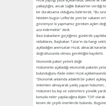
Hızal yaptığı yazılı açıklamada, ülkede ilk v
yaklaştığını, ancak Sağlık Bakanı’nın verdiği
bir duraksama olduğunu belirterek, “Bu sevin
Nitekim bugün Lefke’de yeni bir vakanın ortay
gösteriyor ki yapmamız gereken açılım değil
aza indirmektir” dedi.
Bazı bakanların geçtiğimiz günlerde yaptıklar
olduklarını, Başbakan Tatar’ın da hangi sektö
açıkladığını anımsatan Hızal, alınacak kararla
doğrultusunda olması gerektiğini kaydetti.
Ekonomik paket yeterli değil
Hükümetin açıkladığı ekonomik paketin yeter
bulunduğunu ifade eden Hızal açıklamasında 
“Ekonomik anlamda adaletli bir paket açıklay
önlemleri almayarak yanlış yapan hükümet, ge
Hükümet bu kişi ve sektörlere yönelik yar
konuda neler yapılacağına ilişkin TDP olarak 
kesim de çeşitli önerilerde bulundu. Bugün