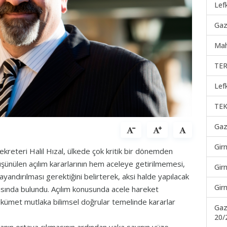
Lef
Gaz
Mah
TER
Lef
TEK
Gaz
Gir
reteri Halil Hızal, ülkede çok kritik bir dönemden
üşünülen açılım kararlarının hem aceleye getirilmemesi,
Gir
ndırılması gerektiğini belirterek, aksi halde yapılacak
Gir
arısında bulundu. Açılım konusunda acele hareket
kümet mutlaka bilimsel doğrular temelinde kararlar
Gaz
20/