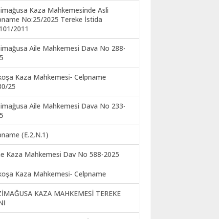
imağusa Kaza Mahkemesinde Asli
pname No:25/2025 Tereke İstida
101/2011
imağusa Aile Mahkemesi Dava No 288-
5
koşa Kaza Mahkemesi- Celpname
30/25
imağusa Aile Mahkemesi Dava No 233-
5
pname (E.2,N.1)
ne Kaza Mahkemesi Dav No 588-2025
koşa Kaza Mahkemesi- Celpname
ZİMAĞUSA KAZA MAHKEMESİ TEREKE
NI