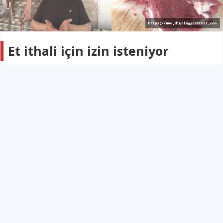
Et ithali için izin isteniyor
KIBRIS
21 Mayıs 2026 - 09:41
157
Kurbanlık hayvan siparişinin yok denecek kadar az
olduğunu belirten kasaplar bugün Tarım Bakanlığı
önünde eylem yapacak
Abdullah SUİÇMEZ
Kuzey Kıbrıs’ta Kurban Bayramı öncesi canlı havyan ve et
fiyatları yükselirken, satışların düşmesinden yakınan
kasaplar ithalatın açılmasına destek veriyor.
Kurbanlık hayvan siparişlerinin de yok denecek kadar