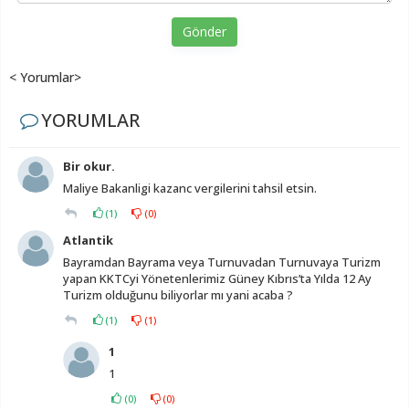
Gönder
< Yorumlar>
YORUMLAR
Bir okur.
Maliye Bakanligi kazanc vergilerini tahsil etsin.
(
1
)
(
0
)
Atlantik
Bayramdan Bayrama veya Turnuvadan Turnuvaya Turizm
yapan KKTCyi Yönetenlerimiz Güney Kıbrıs’ta Yılda 12 Ay
Turizm olduğunu biliyorlar mı yani acaba ?
(
1
)
(
1
)
1
1
(
0
)
(
0
)