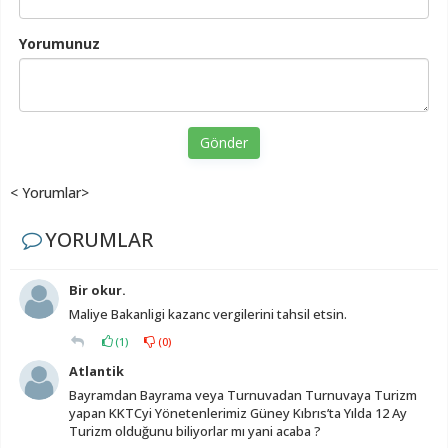
Yorumunuz
Gönder
< Yorumlar>
YORUMLAR
Bir okur.
Maliye Bakanligi kazanc vergilerini tahsil etsin.
(
1
)
(
0
)
Atlantik
Bayramdan Bayrama veya Turnuvadan Turnuvaya Turizm
yapan KKTCyi Yönetenlerimiz Güney Kıbrıs’ta Yılda 12 Ay
Turizm olduğunu biliyorlar mı yani acaba ?