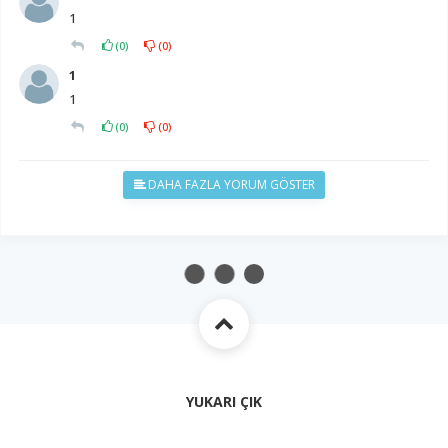
1
(
0
)
(
0
)
1
1
(
0
)
(
0
)
DAHA FAZLA YORUM GÖSTER
YUKARI ÇIK