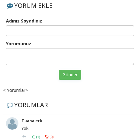
YORUM EKLE
Adınız Soyadınız
Yorumunuz
Gönder
< Yorumlar>
YORUMLAR
Tuana erk
Yok
(
1
)
(
0
)