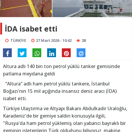
İDA isabet etti
TÜRKİYE
27 Mart 2026 - 10:42
2B
Altura adlı 140 bin ton petrol yüklü tanker gemisinde
patlama meydana geldi
“Altura” adlı ham petrol yüklü tankere, İstanbul
Boğazı'nın 15 mil açığında insansız deniz aracı (İDA)
isabet etti.
Türkiye Ulaştırma ve Altyapı Bakanı Abdulkadir Uraloğlu,
Karadeniz'de bir gemiye saldırı konusuyla ilgili,
"Rusya'da ham petrol yüklemiş olan yabancı bayraklı bir
geminin işletenlerin Türk olduğunu biliyoruz, makine