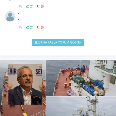
(
0
)
(
0
)
1
1
(
0
)
(
0
)
DAHA FAZLA YORUM GÖSTER