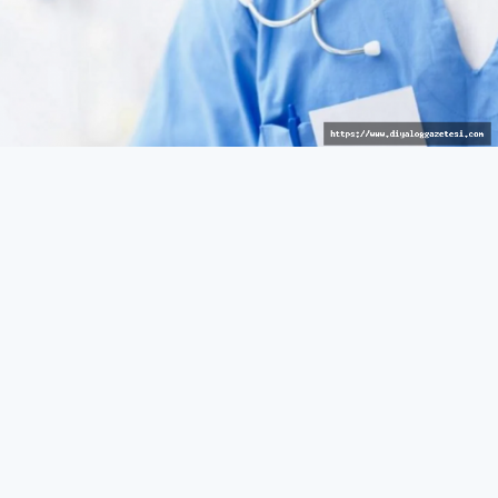
Avrupalı hizmet
GÜNEY
27 Mart 2026 - 10:43
527
Güneyde sağlık reçetelerinde barkod uygulaması
bugünden itibaren yürürlükte
Rum Sağlık Sigorta Kurumu (HIO), reçetelerin
verilmesinde barkod görüntülenmesini sağlayan yeni bir
özelliğin bugünden itibaren Hak Sahibi Portalı üzerinden
yürürlüğe gireceğini açıkladı.