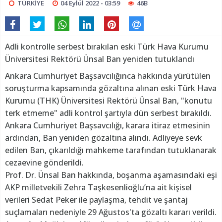
TÜRKİYE
04 Eylül 2022 - 03:59
46B
Adli kontrolle serbest bırakılan eski Türk Hava Kurumu
Üniversitesi Rektörü Ünsal Ban yeniden tutuklandı
Ankara Cumhuriyet Başsavcılığınca hakkında yürütülen
soruşturma kapsamında gözaltına alınan eski Türk Hava
Kurumu (THK) Üniversitesi Rektörü Ünsal Ban, "konutu
terk etmeme" adli kontrol şartıyla dün serbest bırakıldı.
Ankara Cumhuriyet Başsavcılığı, karara itiraz etmesinin
ardından, Ban yeniden gözaltına alındı. Adliyeye sevk
edilen Ban, çıkarıldığı mahkeme tarafından tutuklanarak
cezaevine gönderildi.
Prof. Dr. Ünsal Ban hakkında, boşanma aşamasındaki eşi
AKP milletvekili Zehra Taşkesenlioğlu’na ait kişisel
verileri Sedat Peker ile paylaşma, tehdit ve şantaj
suçlamaları nedeniyle 29 Ağustos'ta gözaltı kararı verildi.