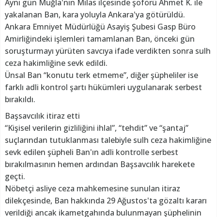
Aynı gün Muğla'nın Milas ilçesinde şoförü Ahmet K. ile
yakalanan Ban, kara yoluyla Ankara'ya götürüldü.
Ankara Emniyet Müdürlüğü Asayiş Şubesi Gasp Büro
Amirliğindeki işlemleri tamamlanan Ban, önceki gün
soruşturmayı yürüten savcıya ifade verdikten sonra sulh
ceza hakimliğine sevk edildi.
Ünsal Ban “konutu terk etmeme”, diğer şüpheliler ise
farklı adli kontrol şartı hükümleri uygulanarak serbest
bırakıldı.
Başsavcılık itiraz etti
“Kişisel verilerin gizliliğini ihlal”, “tehdit” ve “şantaj”
suçlarından tutuklanması talebiyle sulh ceza hakimliğine
sevk edilen şüpheli Ban'ın adli kontrolle serbest
bırakılmasının hemen ardından Başsavcılık harekete
geçti.
Nöbetçi asliye ceza mahkemesine sunulan itiraz
dilekçesinde, Ban hakkında 29 Ağustos'ta gözaltı kararı
verildiği ancak ikametgahında bulunmayan şüphelinin