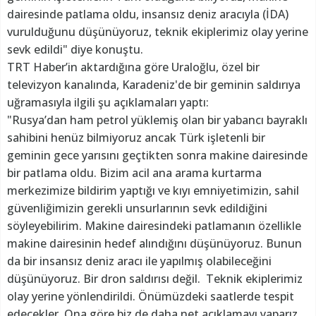
dairesinde patlama oldu, insansız deniz aracıyla (İDA)
vurulduğunu düşünüyoruz, teknik ekiplerimiz olay yerine
sevk edildi" diye konuştu.
TRT Haber’in aktardığına göre Uraloğlu, özel bir
televizyon kanalında, Karadeniz'de bir geminin saldırıya
uğramasıyla ilgili şu açıklamaları yaptı:
"Rusya’dan ham petrol yüklemiş olan bir yabancı bayraklı
sahibini henüz bilmiyoruz ancak Türk işletenli bir
geminin gece yarısını geçtikten sonra makine dairesinde
bir patlama oldu. Bizim acil ana arama kurtarma
merkezimize bildirim yaptığı ve kıyı emniyetimizin, sahil
güvenliğimizin gerekli unsurlarının sevk edildiğini
söyleyebilirim. Makine dairesindeki patlamanın özellikle
makine dairesinin hedef alındığını düşünüyoruz. Bunun
da bir insansız deniz aracı ile yapılmış olabileceğini
düşünüyoruz. Bir dron saldırısı değil. Teknik ekiplerimiz
olay yerine yönlendirildi. Önümüzdeki saatlerde tespit
edecekler. Ona göre biz de daha net açıklamayı yaparız