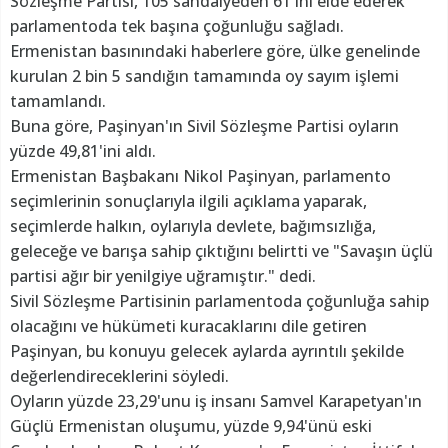
Sözleşme Partisi, 105 sandalyeden 61'ini elde ederek
parlamentoda tek başına çoğunluğu sağladı.
Ermenistan basınındaki haberlere göre, ülke genelinde
kurulan 2 bin 5 sandığın tamamında oy sayım işlemi
tamamlandı.
Buna göre, Paşinyan'ın Sivil Sözleşme Partisi oyların
yüzde 49,81'ini aldı.
Ermenistan Başbakanı Nikol Paşinyan, parlamento
seçimlerinin sonuçlarıyla ilgili açıklama yaparak,
seçimlerde halkın, oylarıyla devlete, bağımsızlığa,
geleceğe ve barışa sahip çıktığını belirtti ve "Savaşın üçlü
partisi ağır bir yenilgiye uğramıştır." dedi.
Sivil Sözleşme Partisinin parlamentoda çoğunluğa sahip
olacağını ve hükümeti kuracaklarını dile getiren
Paşinyan, bu konuyu gelecek aylarda ayrıntılı şekilde
değerlendireceklerini söyledi.
Oyların yüzde 23,29'unu iş insanı Samvel Karapetyan'ın
Güçlü Ermenistan oluşumu, yüzde 9,94'ünü eski