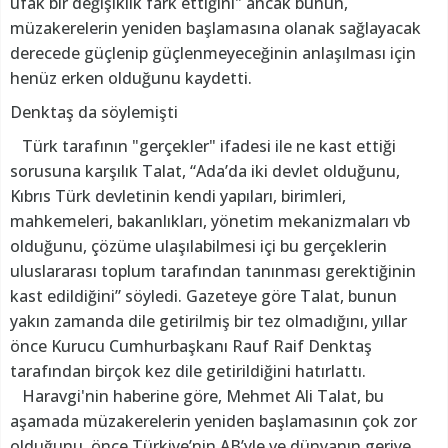
ufak bir değişiklik fark ettiğini" ancak bunun,
müzakerelerin yeniden başlamasına olanak sağlayacak
derecede güçlenip güçlenmeyeceğinin anlaşılması için
henüz erken olduğunu kaydetti.
Denktaş da söylemişti
Türk tarafının "gerçekler" ifadesi ile ne kast ettiği
sorusuna karşılık Talat, “Ada’da iki devlet olduğunu,
Kıbrıs Türk devletinin kendi yapıları, birimleri,
mahkemeleri, bakanlıkları, yönetim mekanizmaları vb
olduğunu, çözüme ulaşılabilmesi içi bu gerçeklerin
uluslararası toplum tarafından tanınması gerektiğinin
kast edildiğini” söyledi. Gazeteye göre Talat, bunun
yakın zamanda dile getirilmiş bir tez olmadığını, yıllar
önce Kurucu Cumhurbaşkanı Rauf Raif Denktaş
tarafından birçok kez dile getirildiğini hatırlattı.
Haravgi'nin haberine göre, Mehmet Ali Talat, bu
aşamada müzakerelerin yeniden başlamasının çok zor
olduğunu, önce Türkiye’nin AB’yle ve dünyanın geriye