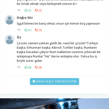
ile Ortak olmak veya birleşmek istesin ki !
(
1
)
(
1
)
Doğru Söz
İşgal bitmezse barış olmaz onun için kimse boş yapmasın
(
1
)
(
1
)
Öz
Çözüm zamanı çoktan geldi de, nasıl bir çözüm?Türkiye
başka, Erhürman başka, Kıbrıslı Türkler başka, Rumların
başka havadan çalıyor Rum mallarının üzerine çökecek bir
anlaşmaya Rumlar “He” derse anlaşma olur. Yoksa bu iş
böyle sürer gider
(
0
)
(
0
)
DAHA FAZLA YORUM GÖSTER