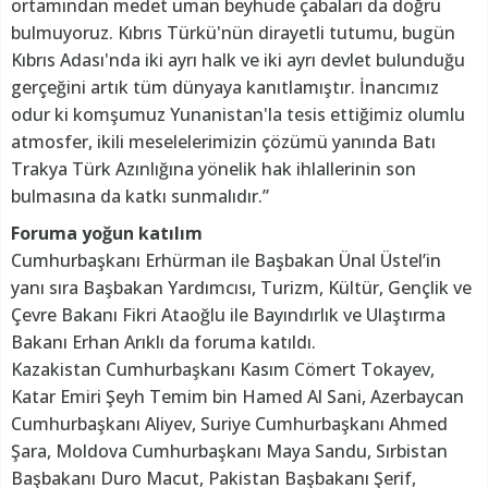
ortamından medet uman beyhude çabaları da doğru
bulmuyoruz. Kıbrıs Türkü'nün dirayetli tutumu, bugün
Kıbrıs Adası'nda iki ayrı halk ve iki ayrı devlet bulunduğu
gerçeğini artık tüm dünyaya kanıtlamıştır. İnancımız
odur ki komşumuz Yunanistan'la tesis ettiğimiz olumlu
atmosfer, ikili meselelerimizin çözümü yanında Batı
Trakya Türk Azınlığına yönelik hak ihlallerinin son
bulmasına da katkı sunmalıdır.”
Foruma yoğun katılım
Cumhurbaşkanı Erhürman ile Başbakan Ünal Üstel’in
yanı sıra Başbakan Yardımcısı, Turizm, Kültür, Gençlik ve
Çevre Bakanı Fikri Ataoğlu ile Bayındırlık ve Ulaştırma
Bakanı Erhan Arıklı da foruma katıldı.
Kazakistan Cumhurbaşkanı Kasım Cömert Tokayev,
Katar Emiri Şeyh Temim bin Hamed Al Sani, Azerbaycan
Cumhurbaşkanı Aliyev, Suriye Cumhurbaşkanı Ahmed
Şara, Moldova Cumhurbaşkanı Maya Sandu, Sırbistan
Başbakanı Duro Macut, Pakistan Başbakanı Şerif,