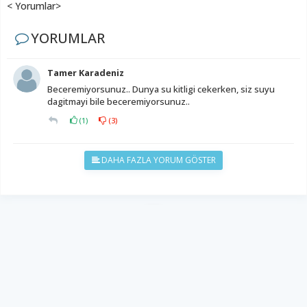
< Yorumlar>
YORUMLAR
Tamer Karadeniz
Beceremiyorsunuz.. Dunya su kitligi cekerken, siz suyu
dagitmayi bile beceremiyorsunuz..
(
1
)
(
3
)
DAHA FAZLA YORUM GÖSTER
YUKARI ÇIK