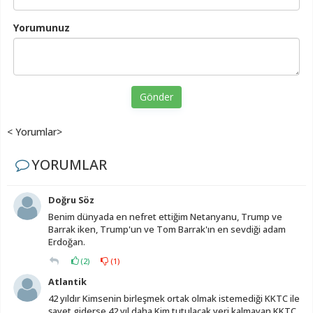
Yorumunuz
Gönder
< Yorumlar>
YORUMLAR
Doğru Söz
Benim dünyada en nefret ettiğim Netanyanu, Trump ve
Barrak iken, Trump'un ve Tom Barrak'ın en sevdiği adam
Erdoğan.
(
2
)
(
1
)
Atlantik
42 yıldır Kimsenin birleşmek ortak olmak istemediği KKTC ile
şayet giderse 42 yıl daha Kim tutulacak yeri kalmayan KKTC