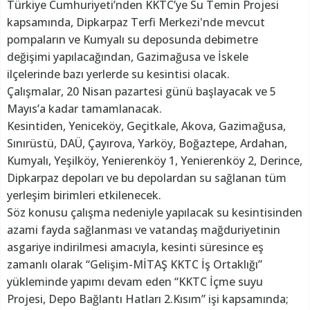
Türkiye Cumhuriyeti’nden KKTC’ye Su Temin Projesi
kapsamında, Dipkarpaz Terfi Merkezi'nde mevcut
pompaların ve Kumyalı su deposunda debimetre
değişimi yapılacağından, Gazimağusa ve İskele
ilçelerinde bazı yerlerde su kesintisi olacak.
Çalışmalar, 20 Nisan pazartesi günü başlayacak ve 5
Mayıs’a kadar tamamlanacak.
Kesintiden, Yeniceköy, Geçitkale, Akova, Gazimağusa,
Sınırüstü, DAÜ, Çayırova, Yarköy, Boğaztepe, Ardahan,
Kumyalı, Yeşilköy, Yenierenköy 1, Yenierenköy 2, Derince,
Dipkarpaz depoları ve bu depolardan su sağlanan tüm
yerleşim birimleri etkilenecek.
Söz konusu çalışma nedeniyle yapılacak su kesintisinden
azami fayda sağlanması ve vatandaş mağduriyetinin
asgariye indirilmesi amacıyla, kesinti süresince eş
zamanlı olarak “Gelişim-MİTAŞ KKTC İş Ortaklığı”
yükleminde yapımı devam eden “KKTC İçme suyu
Projesi, Depo Bağlantı Hatları 2.Kısım” işi kapsamında;