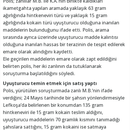
Polis; zanlılar M.B. ile K.A.’nın birlikte kaldıkları
ikametgahta yapılan aramada yaklaşık 63 gram
ağırlığında hintkeneviri türü ve yaklaşık 15 gram
ağırlığında kokain türü uyuşturucu olduğuna inanılan
maddelerin bulunduğunu ifade etti. Polis, arama
sırasında ayrıca üzerinde uyuşturucu madde kalıntısı
olduğuna inanılan hassas bir terazinin de tespit edilerek
emare olarak alındığını kaydetti.
Ele geçirilen maddelerin emare olarak zapt edildiğini
belirten polis, her iki zanlının da tutuklanarak
soruşturma başlatıldığını söyledi.
Uyuşturucu temin etmek için satış yaptı
Polis, yürütülen soruşturmada zanlı M.B.’nin ifade
verdiğini; 24 Mayıs tarihinde bir şahsın yönlendirmesiyle
Lefkoşa’da belirlenen bir konumdan 135 gram
hintkeneviri ile 15 gram kokain teslim aldığını,
uyuşturucu maddelerin 70 gramlık kısmını tanımadığı
şahıslara sattığını, 15 gram kokaini ise satmaya