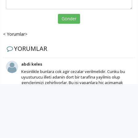
Gönder
< Yorumlar>
YORUMLAR
abdi keles
Kesinlikle bunlara cok agir cezalar verilmelidir. Cunku bu
uyusturucu illeti adanin dort bir tarafina yayilmis olup
genclerimizi zehirliyorlar. Bu isi yapanlara hic acimamak
gerek.
(
0
)
(
0
)
DAHA FAZLA YORUM GÖSTER