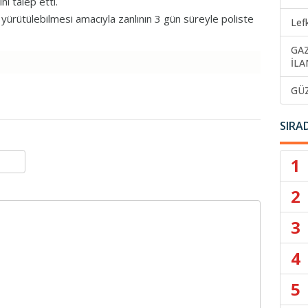
ı talep etti.
 yürütülebilmesi amacıyla zanlının 3 gün süreyle poliste
Lef
GA
İLA
GÜ
SIRA
1
2
3
4
5