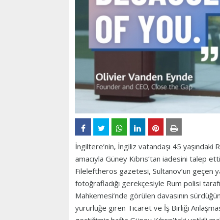
İngiltere’nin, İngiliz vatandaşı 45 yaşındak
amacıyla Güney Kıbrıs’tan iadesini talep ettiği
Fileleftheros gazetesi, Sultanov’un geçen ya
fotoğrafladığı gerekçesiyle Rum polisi taraf
Mahkemesi’nde görülen davasının sürdüğünü 
yürürlüğe giren Ticaret ve İş Birliği Anlaşm