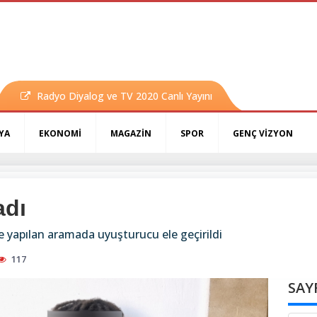
Radyo Diyalog ve TV 2020 Canlı Yayını
YA
EKONOMİ
MAGAZİN
SPOR
GENÇ VİZYON
adı
e yapılan aramada uyuşturucu ele geçirildi
117
SAY