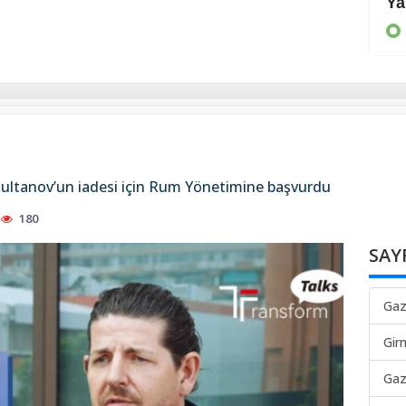
Önleyici tedbirler alınmalı
Ya
KIBRIS
 Sultanov’un iadesi için Rum Yönetimine başvurdu
180
SAY
Gaz
Gir
Gaz