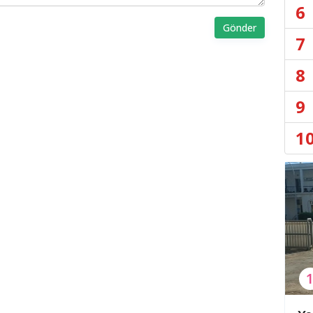
6
Gönder
7
8
9
1