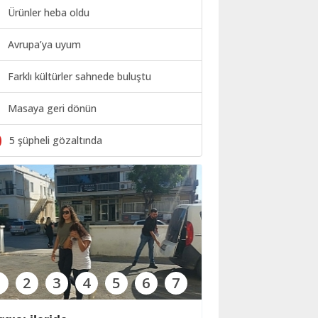
Ürünler heba oldu
Avrupa’ya uyum
Farklı kültürler sahnede buluştu
Masaya geri dönün
0
5 şüpheli gözaltında
1
2
3
4
5
6
7