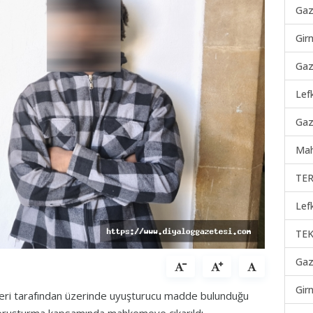
Gaz
Gir
Gaz
Lef
Gaz
Mah
TER
Lef
TEK
Gaz
Gir
leri tarafından üzerinde uyuşturucu madde bulunduğu