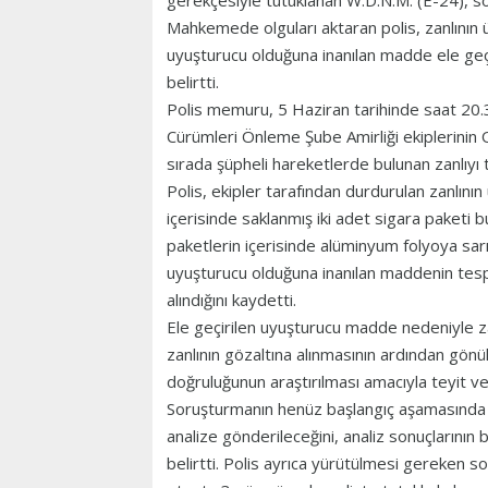
gerekçesiyle tutuklanan W.D.N.M. (E-24), 
Mahkemede olguları aktaran polis, zanlının ü
uyuşturucu olduğuna inanılan madde ele geçir
belirtti.
Polis memuru, 5 Haziran tarihinde saat 20.3
Cürümleri Önleme Şube Amirliği ekiplerinin
sırada şüpheli hareketlerde bulunan zanlıyı t
Polis, ekipler tarafından durdurulan zanlını
içerisinde saklanmış iki adet sigara paketi 
paketlerin içerisinde alüminyum folyoya sarıl
uyuşturucu olduğuna inanılan maddenin tesp
alındığını kaydetti.
Ele geçirilen uyuşturucu madde nedeniyle zanl
zanlının gözaltına alınmasının ardından gönüll
doğruluğunun araştırılması amacıyla teyit ve t
Soruşturmanın henüz başlangıç aşamasında 
analize gönderileceğini, analiz sonuçlarının be
belirtti. Polis ayrıca yürütülmesi gereken s