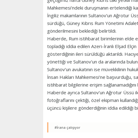
geçtiğimiz hafta Güney Kıbrıs’taki yetkili m
Mahkemesi’ndeki duruşmanın ertelendiği kay
İngiliz makamlarının Sultanov’un Ağrotur Üs
sürdüğü, Güney Kıbrıs Rum Yönetimi Adalet Ba
gönderilmesini beklediği belirtildi.
Haberde, Rum istihbarat birimlerinin elde ett
topladığı iddia edilen Azeri-İranlı Elşad Elçin 
gösterdiğinin ileri sürüldüğü aktarıldı. Hacıye
yönettiği ve Sultanov’un da aralarında bulundu
Sultanov’un avukatının ise müvekkilinin huk
İnsan Hakları Mahkemesi’ne başvurduğu, sav
istihbarat bilgilerine erişim sağlanamadığını b
Haberde ayrıca Sultanov’un Ağrotur Üssü i
fotoğraflarını çektiği, özel ekipman kullandığ
üçüncü kişilere gönderdiğinin iddia edildiği bi
#İrana çalışıyor