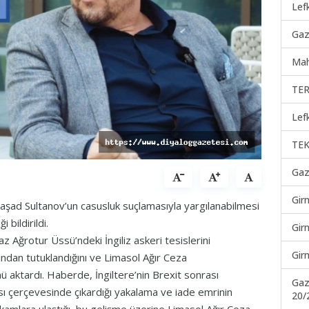
Lef
Gaz
Mah
TER
Lef
TEK
Gaz
Gir
i Raşad Sultanov’un casusluk suçlamasıyla yargılanabilmesi
 bildirildi.
Gir
z Ağrotur Üssü’ndeki İngiliz askeri tesislerini
Gir
ından tutuklandığını ve Limasol Ağır Ceza
aktardı. Haberde, İngiltere’nin Brexit sonrası
Gaz
ası çerçevesinde çıkardığı yakalama ve iade emrinin
20/