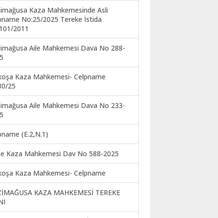
imağusa Kaza Mahkemesinde Asli
pname No:25/2025 Tereke İstida
101/2011
imağusa Aile Mahkemesi Dava No 288-
5
koşa Kaza Mahkemesi- Celpname
30/25
imağusa Aile Mahkemesi Dava No 233-
5
pname (E.2,N.1)
ne Kaza Mahkemesi Dav No 588-2025
koşa Kaza Mahkemesi- Celpname
ZİMAĞUSA KAZA MAHKEMESİ TEREKE
NI