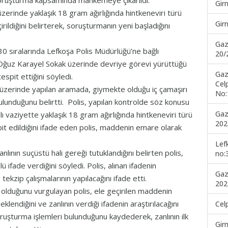
soruşturma kapsamında mahkemeye çıkarıldı.
Gir
zerinde yaklaşık 18 gram ağırlığında hintkeneviri türü
Gir
ildiğini belirterek, soruşturmanın yeni başladığını
Gaz
0 sıralarında Lefkoşa Polis Müdürlüğü’ne bağlı
20/
 Oğuz Karayel Sokak üzerinde devriye görevi yürüttüğü
Gaz
espit ettiğini söyledi.
Cel
n üzerinde yapılan aramada, giymekte olduğu iç çamaşırı
No:
bulunduğunu belirtti. Polis, yapılan kontrolde söz konusu
Gaz
ı vaziyette yaklaşık 18 gram ağırlığında hintkeneviri türü
202
it edildiğini ifade eden polis, maddenin emare olarak
Lef
ının suçüstü hali gereği tutuklandığını belirten polis,
no:
ü ifade verdiğini söyledi. Polis, alınan ifadenin
Gaz
ekzip çalışmalarının yapılacağını ifade etti.
202
olduğunu vurgulayan polis, ele geçirilen maddenin
klendiğini ve zanlının verdiği ifadenin araştırılacağını
Cel
oruşturma işlemleri bulunduğunu kaydederek, zanlının ilk
Gir