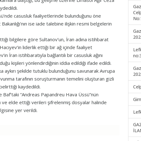
akamlara ulaştığı, bu gelişme üzerine Limasol Ağır Ceza
Gaz
dedildi.
Cel
sü’nde casusluk faaliyetlerinde bulunduğunu öne
No:
kanlığı’nın ise iade talebine ilişkin resmi belgelerin
Gaz
202
iği bilgilere göre Sultanov’un, İran adına istihbarat
Hacıyev’in liderlik ettiği bir ağ içinde faaliyet
Lef
v’in İran istihbaratıyla bağlantılı bir casusluk ağını
no:
ğu kişileri yönlendirdiğinin iddia edildiği ifade edildi.
Gaz
uka aykırı şekilde tutuklu bulunduğunu savunarak Avrupa
202
unma tarafının soruşturmanın temelini oluşturan gizli
elirttiği kaydedildi.
Cel
le Baf’taki “Andreas Papandreu Hava Üssü”nün
Gir
ı ve elde ettiği verileri şifrelenmiş dosyalar halinde
lgisine yer verildi.
Lef
GA
İLA