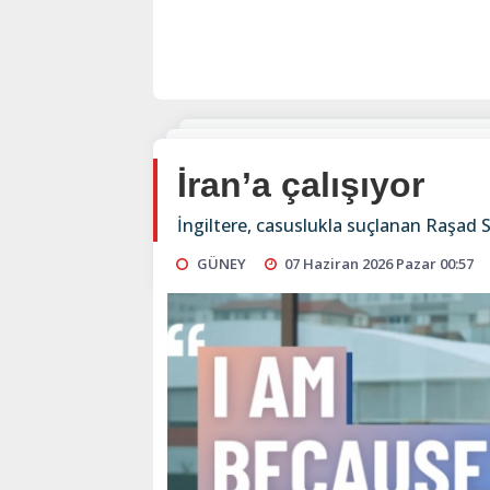
İran’a çalışıyor
İngiltere, casuslukla suçlanan Raşad
GÜNEY
07 Haziran 2026 Pazar 00:57