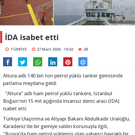
İDA isabet etti
TÜRKİYE
27 Mart 2026 - 10:42
2B
Altura adlı 140 bin ton petrol yüklü tanker gemisinde
patlama meydana geldi
“Altura” adlı ham petrol yüklü tankere, İstanbul
Boğazı'nın 15 mil açığında insansız deniz aracı (İDA)
isabet etti.
Türkiye Ulaştırma ve Altyapı Bakanı Abdulkadir Uraloğlu,
Karadeniz'de bir gemiye saldırı konusuyla ilgili,
"Rusya'da ham petrol yüklemiş olan yabancı bayraklı bir