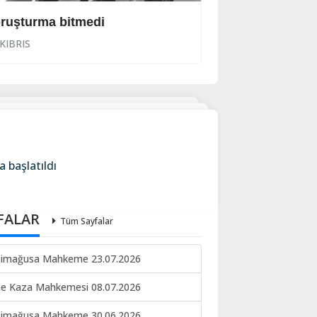
ruşturma bitmedi
Lanet yağdırdı: K
KIBRIS
KIBRIS
 başlatıldı
FALAR
Tüm Sayfalar
imağusa Mahkeme 23.07.2026
ne Kaza Mahkemesi 08.07.2026
imağusa Mahkeme 30.06.2026