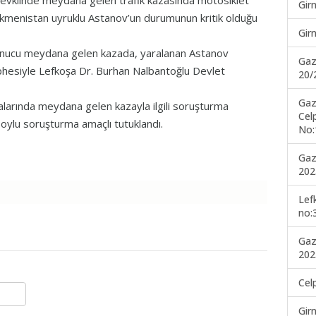
evkiinde meydana gelen trafik kazasında motosiklet
Gir
rkmenistan uyruklu Astanov’un durumunun kritik olduğu
Gir
sonucu meydana gelen kazada, yaralanan Astanov
Gaz
phesiyle Lefkoşa Dr. Burhan Nalbantoğlu Devlet
20/
Gaz
ralarında meydana gelen kazayla ilgili soruşturma
Cel
Boylu soruşturma amaçlı tutuklandı.
No:
Gaz
202
Lef
no:
Gaz
202
Cel
Gir