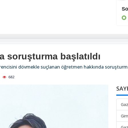
Cezaevine gönderildi
So
KIBRIS
 soruşturma başlatıldı
öğrencisini dövmekle suçlanan öğretmen hakkında soruşturma
682
SAY
Gaz
Gir
Gaz