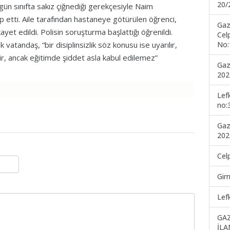
20/
 gün sınıfta sakız çiğnediği gerekçesiyle Naim
p etti. Aile tarafından hastaneye götürülen öğrenci,
Gaz
kayet edildi. Polisin soruşturma başlattığı öğrenildi.
Cel
No:
atandaş, “bir disiplinsizlik söz konusu ise uyarılır,
çilir, ancak eğitimde şiddet asla kabul edilemez”
Gaz
202
Lef
no:
Gaz
202
Cel
Gir
Lef
GA
İLA