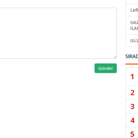
Lef
GA
İLA
GÜ
SIRA
Gönder
1
2
3
4
5