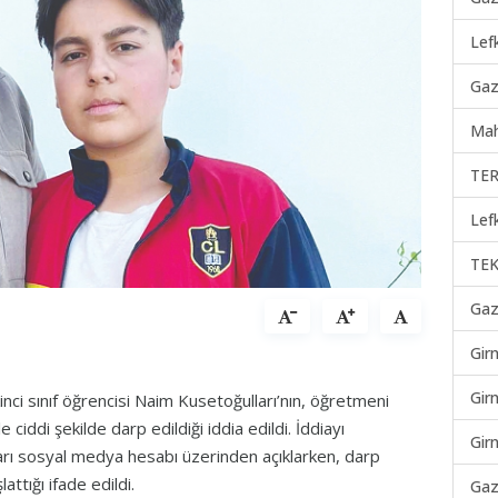
Lef
Gaz
Mah
TER
Lef
TEK
Gaz
Gir
Gir
inci sınıf öğrencisi Naim Kusetoğulları’nın, öğretmeni
 ciddi şekilde darp edildiği iddia edildi. İddiayı
Gir
rı sosyal medya hesabı üzerinden açıklarken, darp
ttığı ifade edildi.
Gaz