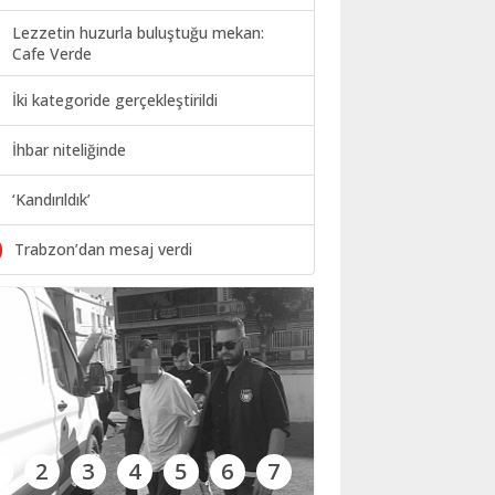
Lezzetin huzurla buluştuğu mekan:
Cafe Verde
İki kategoride gerçekleştirildi
İhbar niteliğinde
‘Kandırıldık’
0
Trabzon’dan mesaj verdi
1
2
3
4
5
6
7