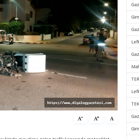
Gaz
Gir
Gaz
Lef
Gaz
Mah
TER
Lef
TEK
Gaz
Gir