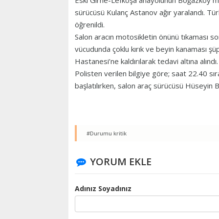
Eski Girne-Lefkoşa anayolunun Boğazköy m
sürücüsü Kulanç Astanov ağır yaralandı. Tü
öğrenildi.
Salon aracın motosikletin önünü tıkaması 
vücudunda çoklu kırık ve beyin kanaması şü
Hastanesi’ne kaldırılarak tedavi altına alındı.
Polisten verilen bilgiye göre; saat 22.40 sı
başlatılırken, salon araç sürücüsü Hüseyin 
#Durumu kritik
YORUM EKLE
Adınız Soyadınız