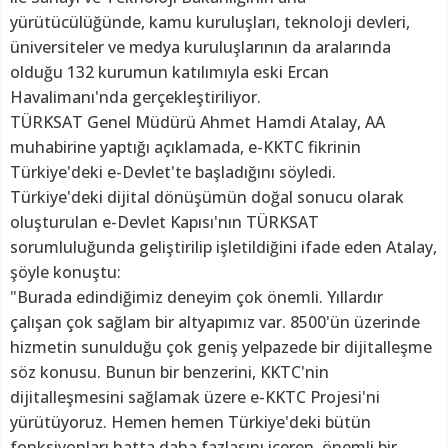
yürütücülüğünde, kamu kuruluşları, teknoloji devleri,
üniversiteler ve medya kuruluşlarının da aralarında
olduğu 132 kurumun katılımıyla eski Ercan
Havalimanı'nda gerçekleştiriliyor.
TÜRKSAT Genel Müdürü Ahmet Hamdi Atalay, AA
muhabirine yaptığı açıklamada, e-KKTC fikrinin
Türkiye'deki e-Devlet'te başladığını söyledi.
Türkiye'deki dijital dönüşümün doğal sonucu olarak
oluşturulan e-Devlet Kapısı'nın TÜRKSAT
sorumluluğunda geliştirilip işletildiğini ifade eden Atalay,
şöyle konuştu:
"Burada edindiğimiz deneyim çok önemli. Yıllardır
çalışan çok sağlam bir altyapımız var. 8500'ün üzerinde
hizmetin sunulduğu çok geniş yelpazede bir dijitalleşme
söz konusu. Bunun bir benzerini, KKTC'nin
dijitalleşmesini sağlamak üzere e-KKTC Projesi'ni
yürütüyoruz. Hemen hemen Türkiye'deki bütün
fonksiyonları hatta daha fazlasını içeren, önemli bir