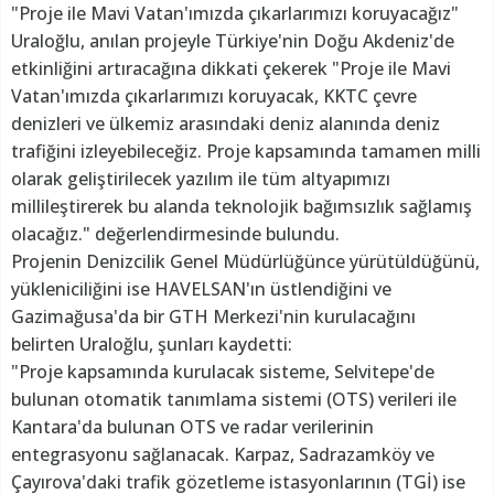
"Proje ile Mavi Vatan'ımızda çıkarlarımızı koruyacağız"
Uraloğlu, anılan projeyle Türkiye'nin Doğu Akdeniz'de
etkinliğini artıracağına dikkati çekerek "Proje ile Mavi
Vatan'ımızda çıkarlarımızı koruyacak, KKTC çevre
denizleri ve ülkemiz arasındaki deniz alanında deniz
trafiğini izleyebileceğiz. Proje kapsamında tamamen milli
olarak geliştirilecek yazılım ile tüm altyapımızı
millileştirerek bu alanda teknolojik bağımsızlık sağlamış
olacağız." değerlendirmesinde bulundu.
Projenin Denizcilik Genel Müdürlüğünce yürütüldüğünü,
yükleniciliğini ise HAVELSAN'ın üstlendiğini ve
Gazimağusa'da bir GTH Merkezi'nin kurulacağını
belirten Uraloğlu, şunları kaydetti:
"Proje kapsamında kurulacak sisteme, Selvitepe'de
bulunan otomatik tanımlama sistemi (OTS) verileri ile
Kantara'da bulunan OTS ve radar verilerinin
entegrasyonu sağlanacak. Karpaz, Sadrazamköy ve
Çayırova'daki trafik gözetleme istasyonlarının (TGİ) ise