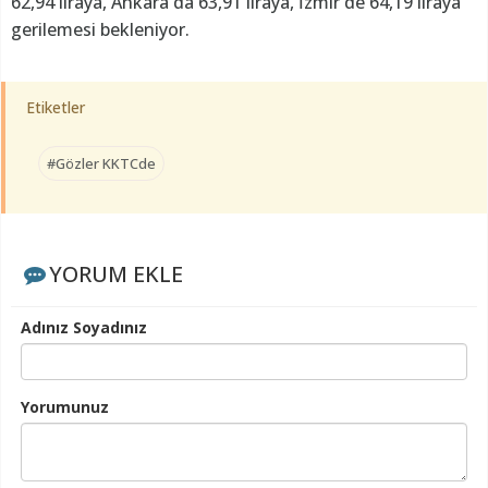
62,94 liraya, Ankara'da 63,91 liraya, İzmir'de 64,19 liraya
gerilemesi bekleniyor.
Etiketler
#Gözler KKTCde
YORUM EKLE
Adınız Soyadınız
Yorumunuz