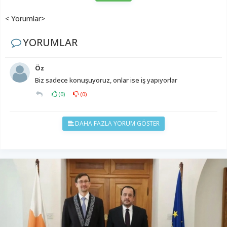
< Yorumlar>
YORUMLAR
Öz
Biz sadece konuşuyoruz, onlar ise iş yapıyorlar
(
0
)
(
0
)
DAHA FAZLA YORUM GÖSTER