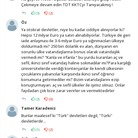
Çekmeye devam edin TDT KKTCyi Tanıyacakmış !
(
3
)
(
2
)
Öz
Ya otokrat devletler, niye bu kadar ciddiye alınıyorlar ki?
Hepsi 12 milyar Euro ya satın alınabiliyorlar. Türkiye de geri
iade anlaşması ile 3-6 milyar Euro ya sığınmacıları ülkeye
doldurmadı mı? 250 bin dolarlık ev alan, dünyanın en
sorunlu ülke vatandaşlarına bonus olarak vatandaşlık
vermedi mi? “Kanla ve irfanla “ bu yurdu kuranları aç ve
sefil, ikinci sınıf vatandaş haline sokmadılar mı?Para karşılığı
üniversitelerde verdiği kontenjanlar ile kendi ülkesinin
çocuklarını yabancılar karşısında ikinci sınıf öğrenci
konumuna getirmediler mi? Bizim vatandaşlarını ezip
konuşturmayan. aç ve sefil ülkeler ile işimiz olmaz. Onlar
faydadan çok bize zarar verirler ve vermektedirler
(
2
)
(
0
)
Tamer Karadeniz
Bunlar maalesef ki "Türk" devletleri degil, "Türki"
devletlerdir...
(
1
)
(
2
)