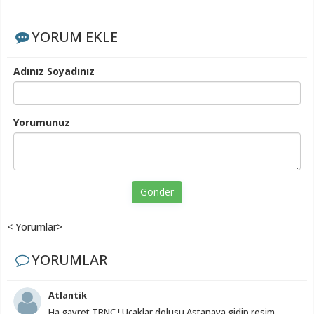
YORUM EKLE
Adınız Soyadınız
Yorumunuz
Gönder
< Yorumlar>
YORUMLAR
Atlantik
Ha gayret TRNC ! Uçaklar dolusu Astanaya gidip resim