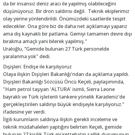
da bir insansız deniz aracı ile yapılmış olabileceğini
düşünüyoruz. Bir dron saldırısı değil. Teknik ekiplerimiz
olay yerine yönlendirildi. Önümüzdeki saatlerde tespit
edecekler. Ona göre biz de daha net açıklamayı yaparız
ama dış kaynaklı bir patlama. Gemiyi tamamen devre dışı
bırakma amaçlı yani bilerek yapılmış."
Uraloğlu, “Gemide bulunan 27 Türk personelde
yaralanma yok" dedi.
Dışişleri: Endişe ile karşılıyoruz
Olaya ilişkin Dışişleri Bakanlığı'ndan da açıklama yapıldı.
Dışişleri Bakanlığı Sözcüsü Öncü Keçeli, paylaşımında,
"Ham petrol taşıyan 'ALTURA' isimli, Sierra Leone
bayraklı ve Türk işletenli tankere yönelik Karadeniz'de
gerçekleştirilen saldırıyı büyük endişeyle karşılıyoruz."
ifadesine yer verdi.
İlgili kurumların saldırıya ilişkin gerekli inceleme ve
teknik müdahaleleri yaptığını belirten Keçeli, gemide
bulunan 27 kişilik Türk mürettebatın sağlık durumunun