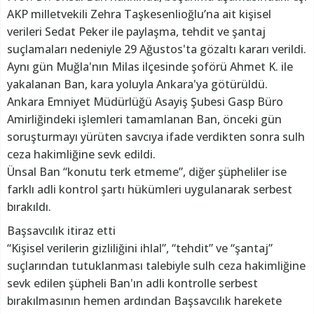
AKP milletvekili Zehra Taşkesenlioğlu’na ait kişisel
verileri Sedat Peker ile paylaşma, tehdit ve şantaj
suçlamaları nedeniyle 29 Ağustos'ta gözaltı kararı verildi.
Aynı gün Muğla'nın Milas ilçesinde şoförü Ahmet K. ile
yakalanan Ban, kara yoluyla Ankara'ya götürüldü.
Ankara Emniyet Müdürlüğü Asayiş Şubesi Gasp Büro
Amirliğindeki işlemleri tamamlanan Ban, önceki gün
soruşturmayı yürüten savcıya ifade verdikten sonra sulh
ceza hakimliğine sevk edildi.
Ünsal Ban “konutu terk etmeme”, diğer şüpheliler ise
farklı adli kontrol şartı hükümleri uygulanarak serbest
bırakıldı.
Başsavcılık itiraz etti
“Kişisel verilerin gizliliğini ihlal”, “tehdit” ve “şantaj”
suçlarından tutuklanması talebiyle sulh ceza hakimliğine
sevk edilen şüpheli Ban'ın adli kontrolle serbest
bırakılmasının hemen ardından Başsavcılık harekete