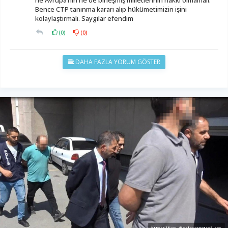
ne Avrupa’nın ne de birleşmiş milletlerinin hakkı olmamalı.
Bence CTP tanınma kararı alıp hükümetimizin işini
kolaylaştırmalı. Saygılar efendim
(
0
)
(
0
)
DAHA FAZLA YORUM GÖSTER