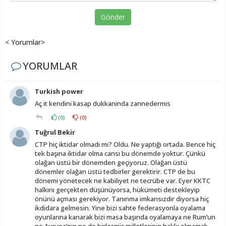
Gönder
< Yorumlar>
YORUMLAR
Turkish power
Aç it kendini kasap dukkaninda zannedermis
(
0
)
(
0
)
Tuğrul Bekir
CTP hiç iktidar olmadı mı? Oldu. Ne yaptığı ortada. Bence hiç
tek başına iktidar olma cansı bu dönemde yoktur. Çünkü
olağan üstü bir dönemden geçiyoruz. Olağan üstü
dönemler olağan üstü tedbirler gerektirir. CTP de bu
dönemi yönetecek ne kabiliyet ne tecrübe var. Eyer KKTC
halkını gerçekten düşünüyorsa, hükümeti destekleyip
önünü açması gerekiyor. Tanınma imkansızdır diyorsa hiç
ikdidara gelmesin. Yine bizi sahte federasyonla oyalama
oyunlarına kanarak bizi masa başında oyalamaya ne Rum’un