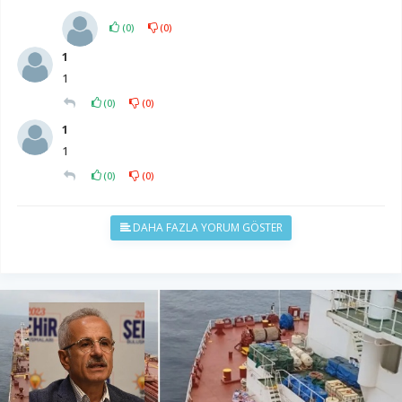
(
0
)
(
0
)
1
1
(
0
)
(
0
)
1
1
(
0
)
(
0
)
DAHA FAZLA YORUM GÖSTER