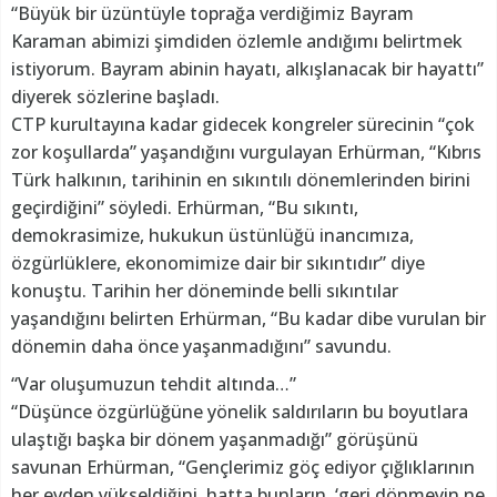
“Büyük bir üzüntüyle toprağa verdiğimiz Bayram
Karaman abimizi şimdiden özlemle andığımı belirtmek
istiyorum. Bayram abinin hayatı, alkışlanacak bir hayattı”
diyerek sözlerine başladı.
CTP kurultayına kadar gidecek kongreler sürecinin “çok
zor koşullarda” yaşandığını vurgulayan Erhürman, “Kıbrıs
Türk halkının, tarihinin en sıkıntılı dönemlerinden birini
geçirdiğini” söyledi. Erhürman, “Bu sıkıntı,
demokrasimize, hukukun üstünlüğü inancımıza,
özgürlüklere, ekonomimize dair bir sıkıntıdır” diye
konuştu. Tarihin her döneminde belli sıkıntılar
yaşandığını belirten Erhürman, “Bu kadar dibe vurulan bir
dönemin daha önce yaşanmadığını” savundu.
“Var oluşumuzun tehdit altında…”
“Düşünce özgürlüğüne yönelik saldırıların bu boyutlara
ulaştığı başka bir dönem yaşanmadığı” görüşünü
savunan Erhürman, “Gençlerimiz göç ediyor çığlıklarının
her evden yükseldiğini, hatta bunların, ‘geri dönmeyin ne