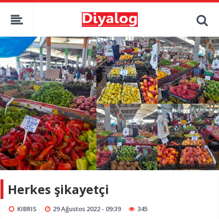
Herkes şikayetçi
KIBRIS
29 Ağustos 2022 - 09:39
345