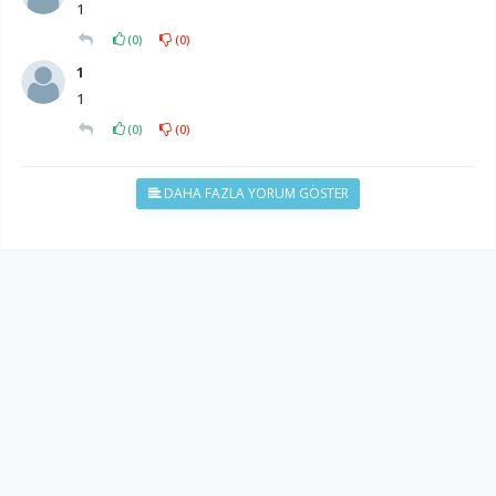
1
(
0
)
(
0
)
1
1
(
0
)
(
0
)
DAHA FAZLA YORUM GÖSTER
YUKARI ÇIK
Yazılım:
TE Bilişim