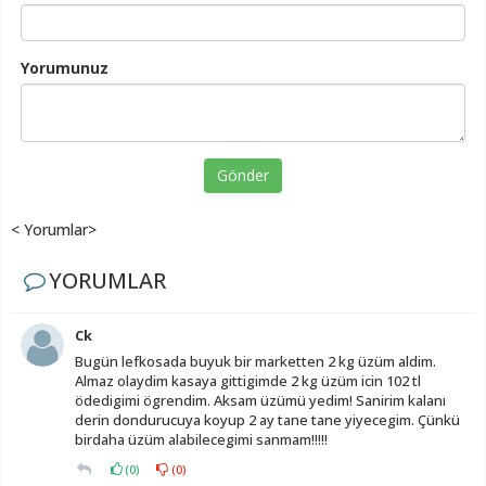
Yorumunuz
Gönder
< Yorumlar>
YORUMLAR
Ck
Bugün lefkosada buyuk bir marketten 2 kg üzüm aldim.
Almaz olaydim kasaya gittigimde 2 kg üzüm icin 102 tl
ödedigimi ögrendim. Aksam üzümü yedim! Sanirim kalanı
derin dondurucuya koyup 2 ay tane tane yiyecegim. Çünkü
birdaha üzüm alabilecegimi sanmam!!!!!
(
0
)
(
0
)