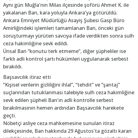
Aynı gün Muğla'nın Milas ilçesinde şoförü Ahmet K. ile
yakalanan Ban, kara yoluyla Ankara'ya götürüldü.
Ankara Emniyet Müdürlüğü Asayiş Şubesi Gasp Büro
Amirliğindeki işlemleri tamamlanan Ban, önceki gün
soruşturmayı yürüten savcıya ifade verdikten sonra sulh
ceza hakimliğine sevk edildi.
Ünsal Ban “konutu terk etmeme”, diğer şüpheliler ise
farklı adli kontrol şartı hükümleri uygulanarak serbest
bırakıldı.
Başsavcılık itiraz etti
“Kişisel verilerin gizliliğini ihlal”, “tehdit” ve “şantaj”
suçlarından tutuklanması talebiyle sulh ceza hakimliğine
sevk edilen şüpheli Ban'ın adli kontrolle serbest
bırakılmasının hemen ardından Başsavcılık harekete
geçti.
Nöbetçi asliye ceza mahkemesine sunulan itiraz
dilekçesinde, Ban hakkında 29 Ağustos'ta gözaltı kararı