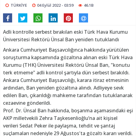
TÜRKİYE
04 Eylül 2022 - 03:59
46.1B
Adli kontrolle serbest bırakılan eski Türk Hava Kurumu
Üniversitesi Rektörü Ünsal Ban yeniden tutuklandı
Ankara Cumhuriyet Başsavcılığınca hakkında yürütülen
soruşturma kapsamında gözaltına alınan eski Türk Hava
Kurumu (THK) Üniversitesi Rektörü Ünsal Ban, "konutu
terk etmeme" adli kontrol şartıyla dün serbest bırakıldı.
Ankara Cumhuriyet Başsavcılığı, karara itiraz etmesinin
ardından, Ban yeniden gözaltına alındı. Adliyeye sevk
edilen Ban, çıkarıldığı mahkeme tarafından tutuklanarak
cezaevine gönderildi.
Prof. Dr. Ünsal Ban hakkında, boşanma aşamasındaki eşi
AKP milletvekili Zehra Taşkesenlioğlu’na ait kişisel
verileri Sedat Peker ile paylaşma, tehdit ve şantaj
suçlamaları nedeniyle 29 Ağustos'ta gözaltı kararı verildi.