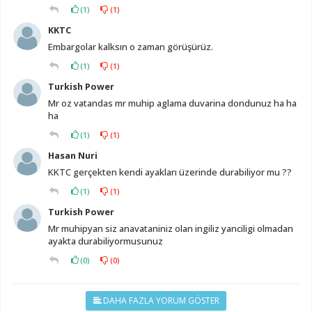
(
1
)
(
1
)
KKTC
Embargolar kalksın o zaman görüşürüz.
(
1
)
(
1
)
Turkish Power
Mr oz vatandas mr muhip aglama duvarina dondunuz ha ha
ha
(
1
)
(
1
)
Hasan Nuri
KKTC gerçekten kendi ayakları üzerinde durabiliyor mu ??
(
1
)
(
1
)
Turkish Power
Mr muhipyan siz anavataniniz olan ingiliz yanciligi olmadan
ayakta durabiliyormusunuz
(
0
)
(
0
)
DAHA FAZLA YORUM GÖSTER