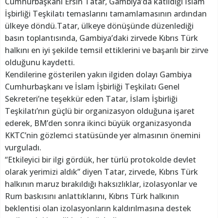
Cumhurbaşkanı Ersin Tatar, Gambiya’da katıldığı İslam
İşbirliği Teşkilatı temaslarını tamamlamasının ardından
ülkeye döndü.Tatar, ülkeye dönüşünde düzenlediği
basın toplantısında, Gambiya’daki zirvede Kıbrıs Türk
halkını en iyi şekilde temsil ettiklerini ve başarılı bir zirve
olduğunu kaydetti.
Kendilerine gösterilen yakın ilgiden dolayı Gambiya
Cumhurbaşkanı ve İslam İşbirliği Teşkilatı Genel
Sekreteri’ne teşekkür eden Tatar, İslam İşbirliği
Teşkilatı’nın güçlü bir organizasyon olduğuna işaret
ederek, BM’den sonra ikinci büyük organizasyonda
KKTC’nin gözlemci statüsünde yer almasının önemini
vurguladı.
“Etkileyici bir ilgi gördük, her türlü protokolde devlet
olarak yerimizi aldık” diyen Tatar, zirvede, Kıbrıs Türk
halkının maruz bırakıldığı haksızlıklar, izolasyonlar ve
Rum baskısını anlattıklarını, Kıbrıs Türk halkının
beklentisi olan izolasyonların kaldırılmasına destek