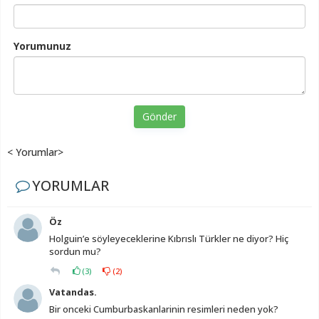
Yorumunuz
Gönder
< Yorumlar>
YORUMLAR
Öz
Holguin’e söyleyeceklerine Kıbrıslı Türkler ne diyor? Hiç
sordun mu?
(
3
)
(
2
)
Vatandas.
Bir onceki Cumburbaskanlarinin resimleri neden yok?