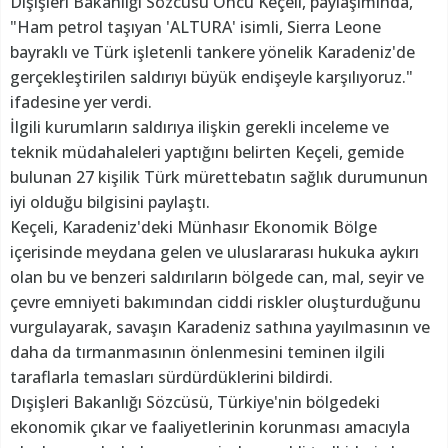
Dışişleri Bakanlığı Sözcüsü Öncü Keçeli, paylaşımında,
"Ham petrol taşıyan 'ALTURA' isimli, Sierra Leone
bayraklı ve Türk işletenli tankere yönelik Karadeniz'de
gerçekleştirilen saldırıyı büyük endişeyle karşılıyoruz."
ifadesine yer verdi.
İlgili kurumların saldırıya ilişkin gerekli inceleme ve
teknik müdahaleleri yaptığını belirten Keçeli, gemide
bulunan 27 kişilik Türk mürettebatın sağlık durumunun
iyi olduğu bilgisini paylaştı.
Keçeli, Karadeniz'deki Münhasır Ekonomik Bölge
içerisinde meydana gelen ve uluslararası hukuka aykırı
olan bu ve benzeri saldırıların bölgede can, mal, seyir ve
çevre emniyeti bakımından ciddi riskler oluşturduğunu
vurgulayarak, savaşın Karadeniz sathına yayılmasının ve
daha da tırmanmasının önlenmesini teminen ilgili
taraflarla temasları sürdürdüklerini bildirdi.
Dışişleri Bakanlığı Sözcüsü, Türkiye'nin bölgedeki
ekonomik çıkar ve faaliyetlerinin korunması amacıyla