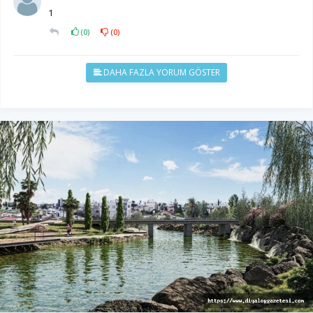
1
(
0
)
(
0
)
DAHA FAZLA YORUM GÖSTER