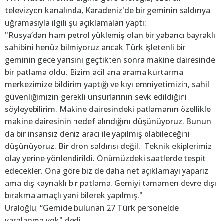
televizyon kanalında, Karadeniz'de bir geminin saldırıya
uğramasıyla ilgili şu açıklamaları yaptı:
"Rusya’dan ham petrol yüklemiş olan bir yabancı bayraklı
sahibini henüz bilmiyoruz ancak Türk işletenli bir
geminin gece yarısını geçtikten sonra makine dairesinde
bir patlama oldu. Bizim acil ana arama kurtarma
merkezimize bildirim yaptığı ve kıyı emniyetimizin, sahil
güvenliğimizin gerekli unsurlarının sevk edildiğini
söyleyebilirim. Makine dairesindeki patlamanın özellikle
makine dairesinin hedef alındığını düşünüyoruz. Bunun
da bir insansız deniz aracı ile yapılmış olabileceğini
düşünüyoruz. Bir dron saldırısı değil. Teknik ekiplerimiz
olay yerine yönlendirildi. Önümüzdeki saatlerde tespit
edecekler. Ona göre biz de daha net açıklamayı yaparız
ama dış kaynaklı bir patlama. Gemiyi tamamen devre dışı
bırakma amaçlı yani bilerek yapılmış."
Uraloğlu, “Gemide bulunan 27 Türk personelde
yaralanma yok" dedi.