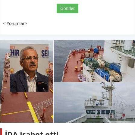
Gönder
< Yorumlar>
İDA isabet etti