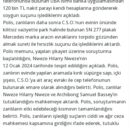
telefonunda bulunan UBA isimli banka uygulamasından
120 bin TL nakit parayı kendi hesaplarına göndererek
soygun suçunu işlediklerini açıkladı.
Polis, zanlıların daha sonra C.S.O.’nun evinin önünde
kilitsiz vaziyette park halinde bulunan SN 277 plakalı
Mercedes marka aracın evraklarını torpido gözünden
almak sureti ile hırsızlık suçunu da işlediklerini aktardı.
Polis memuru, yapılan şikayet üzerine soruşturma
başlatıldığını, Nweze Hilarry Nweze’nin
12 Ocak 2024 tarihinde tespit edildiğini açıkladı. Polis,
zanlının evinde yapılan aramada kırık süpürge sapı, içki
şişesi, C.S.O.’ya ait araç evrakı ile cep telefonunun
bulunarak emare olarak alındığını belirtti. Polis, zanlılar
Nweze Hilarry Nweze ve Archibong Samuel Bassey’in
tutuklandığını mahkemeye aktardı. Polis, soruşturmanın
zanlıların etki edebileceği kısmının tamamlandığını
belirtti. Polis, zanlıların işlediği suçların ciddi ve ağır ceza
mahkemesi kapsamına girdiğini ifade ederek, tutuklu