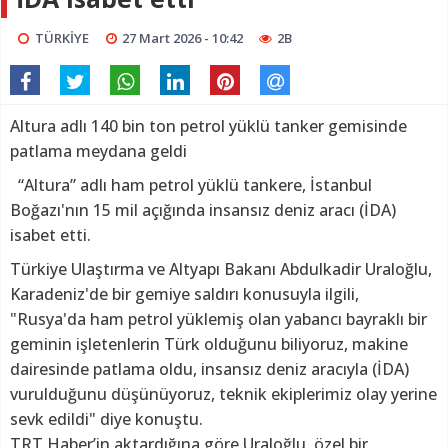
TÜRKİYE
27 Mart 2026 - 10:42
2B
Altura adlı 140 bin ton petrol yüklü tanker gemisinde
patlama meydana geldi
“Altura” adlı ham petrol yüklü tankere, İstanbul
Boğazı'nın 15 mil açığında insansız deniz aracı (İDA)
isabet etti.
Türkiye Ulaştırma ve Altyapı Bakanı Abdulkadir Uraloğlu,
Karadeniz'de bir gemiye saldırı konusuyla ilgili,
"Rusya'da ham petrol yüklemiş olan yabancı bayraklı bir
geminin işletenlerin Türk olduğunu biliyoruz, makine
dairesinde patlama oldu, insansız deniz aracıyla (İDA)
vurulduğunu düşünüyoruz, teknik ekiplerimiz olay yerine
sevk edildi" diye konuştu.
TRT Haber’in aktardığına göre Uraloğlu, özel bir