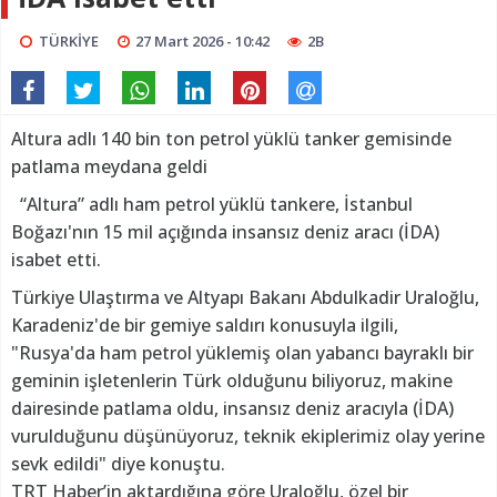
TÜRKİYE
27 Mart 2026 - 10:42
2B
Altura adlı 140 bin ton petrol yüklü tanker gemisinde
patlama meydana geldi
“Altura” adlı ham petrol yüklü tankere, İstanbul
Boğazı'nın 15 mil açığında insansız deniz aracı (İDA)
isabet etti.
Türkiye Ulaştırma ve Altyapı Bakanı Abdulkadir Uraloğlu,
Karadeniz'de bir gemiye saldırı konusuyla ilgili,
"Rusya'da ham petrol yüklemiş olan yabancı bayraklı bir
geminin işletenlerin Türk olduğunu biliyoruz, makine
dairesinde patlama oldu, insansız deniz aracıyla (İDA)
vurulduğunu düşünüyoruz, teknik ekiplerimiz olay yerine
sevk edildi" diye konuştu.
TRT Haber’in aktardığına göre Uraloğlu, özel bir