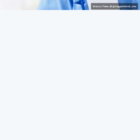
Avrupalı hizmet
GÜNEY
27 Mart 2026 - 10:43
532
Güneyde sağlık reçetelerinde barkod uygulaması
bugünden itibaren yürürlükte
Rum Sağlık Sigorta Kurumu (HIO), reçetelerin
verilmesinde barkod görüntülenmesini sağlayan yeni bir
özelliğin bugünden itibaren Hak Sahibi Portalı üzerinden
yürürlüğe gireceğini açıkladı.
Yeni sistem kapsamında, hak sahipleri, tedavi eden
doktorları tarafından reçete edilen ilaçları, tıbbi cihazları
veya sağlık ürünlerini, portal üzerinden reçetelerine
karşılık gelen barkodu göstererek istedikleri bir