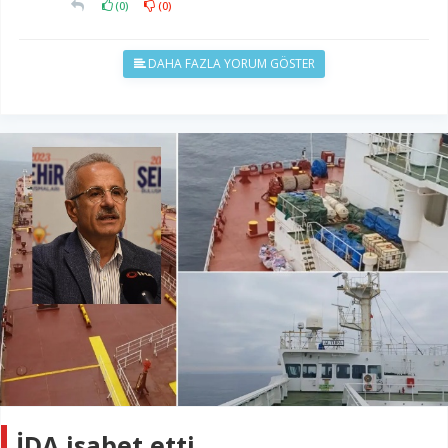
(
0
)
(
0
)
DAHA FAZLA YORUM GÖSTER
İDA isabet etti