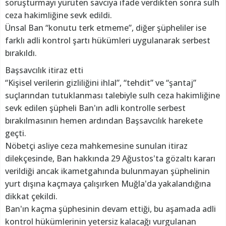
soruşturmayı yürüten savcıya ifade verdikten sonra sulh
ceza hakimliğine sevk edildi.
Ünsal Ban “konutu terk etmeme”, diğer şüpheliler ise
farklı adli kontrol şartı hükümleri uygulanarak serbest
bırakıldı.
Başsavcılık itiraz etti
“Kişisel verilerin gizliliğini ihlal”, “tehdit” ve “şantaj”
suçlarından tutuklanması talebiyle sulh ceza hakimliğine
sevk edilen şüpheli Ban'ın adli kontrolle serbest
bırakılmasının hemen ardından Başsavcılık harekete
geçti.
Nöbetçi asliye ceza mahkemesine sunulan itiraz
dilekçesinde, Ban hakkında 29 Ağustos'ta gözaltı kararı
verildiği ancak ikametgahında bulunmayan şüphelinin
yurt dışına kaçmaya çalışırken Muğla'da yakalandığına
dikkat çekildi.
Ban'ın kaçma şüphesinin devam ettiği, bu aşamada adli
kontrol hükümlerinin yetersiz kalacağı vurgulanan