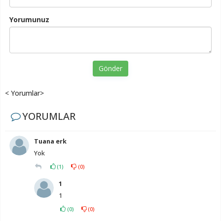
Yorumunuz
Gönder
< Yorumlar>
YORUMLAR
Tuana erk
Yok
(
1
)
(
0
)
1
1
(
0
)
(
0
)