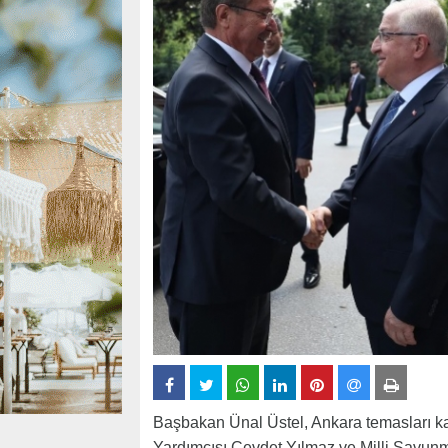
Başbakan Ünal Üstel, Ankara temasları 
Yardımcısı Cevdet Yılmaz ve Milli Savunm