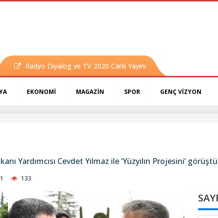
Radyo Diyalog ve TV 2020 Canlı Yayını
YA
EKONOMİ
MAGAZİN
SPOR
GENÇ VİZYON
ı Yardımcısı Cevdet Yılmaz ile ‘Yüzyılın Projesini’ görüştü
51
133
SAY