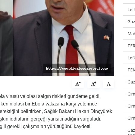
Lef
Gaz
Mah
TER
Lef
TEK
Gaz
Gir
 virüsü ve olası salgın riskleri gündeme geldi.
lkenin olası bir Ebola vakasına karşı yeterince
Gir
erektiğini belirtirken, Sağlık Bakanı Hakan Dinçyürek
Gir
kin iddiaların gerçeği yansıtmadığını vurguladı.
ili gerekli çalışmaları yürüttüğünü kaydetti
Gaz