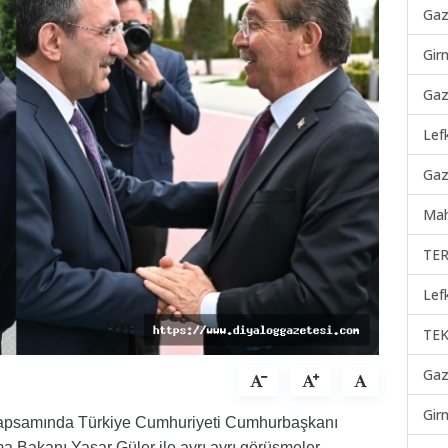
Gaz
Gir
Gaz
Lef
Gaz
Mah
TER
Lef
TEK
Gaz
Gir
kapsamında Türkiye Cumhuriyeti Cumhurbaşkanı
a Bakanı Yaşar Güler ile ayrı ayrı görüşmeler