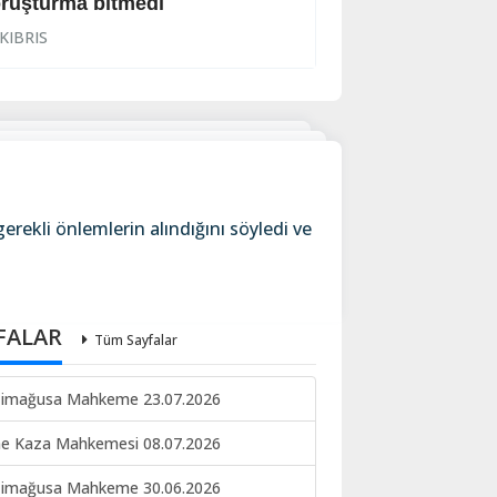
ruşturma bitmedi
Lanet yağdırdı: K
KIBRIS
KIBRIS
erekli önlemlerin alındığını söyledi ve
FALAR
Tüm Sayfalar
imağusa Mahkeme 23.07.2026
ne Kaza Mahkemesi 08.07.2026
imağusa Mahkeme 30.06.2026