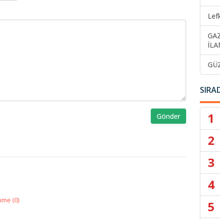
Lef
GA
İLA
GÜ
SIRA
1
Gönder
2
3
4
nme (
0
)
5