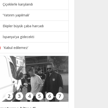
Çiçeklerle karşılandı
‘Yatırım yapılmalı’
Ekipler büyük çaba harcadı
İspanya’ya gidecekti
0
‘Kabul edilemez’
1
2
3
4
5
6
7