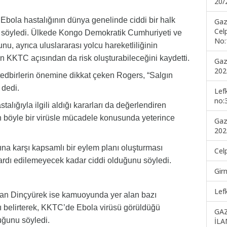
20/
bola hastalığının dünya genelinde ciddi bir halk
Gaz
Cel
ni söyledi. Ülkede Kongo Demokratik Cumhuriyeti ve
No:
, ayrıca uluslararası yolcu hareketliliğinin
KKTC açısından da risk oluşturabileceğini kaydetti.
Gaz
202
tedbirlerin önemine dikkat çeken Rogers, “Salgın
 dedi.
Lef
no:
alığıyla ilgili aldığı kararları da değerlendiren
n böyle bir virüsle mücadele konusunda yeterince
Gaz
202
ına karşı kapsamlı bir eylem planı oluşturması
Cel
ardı edilemeyecek kadar ciddi olduğunu söyledi.
Gir
Lef
akan Dinçyürek ise kamuoyunda yer alan bazı
nı belirterek, KKTC’de Ebola virüsü görüldüğü
GA
uğunu söyledi.
İLA