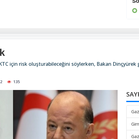
Cezaevine gönderildi
So
KIBRIS
k
KTC için risk oluşturabileceğini söylerken, Bakan Dinçyürek g
52
135
SAY
Gaz
Gir
Gaz