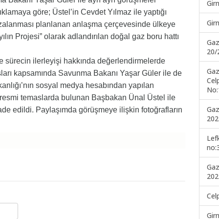
Gir
ıklamaya göre; Üstel’in Cevdet Yılmaz ile yaptığı
Gir
zalanması planlanan anlaşma çerçevesinde ülkeye
ılın Projesi” olarak adlandırılan doğal gaz boru hattı
Gaz
20/
 sürecin ilerleyişi hakkında değerlendirmelerde
Gaz
sları kapsamında Savunma Bakanı Yaşar Güler ile de
Cel
akanlığı’nın sosyal medya hesabından yapılan
No:
 resmi temaslarda bulunan Başbakan Ünal Üstel ile
Gaz
de edildi. Paylaşımda görüşmeye ilişkin fotoğrafların
202
Lef
no:
Gaz
202
Cel
Gir