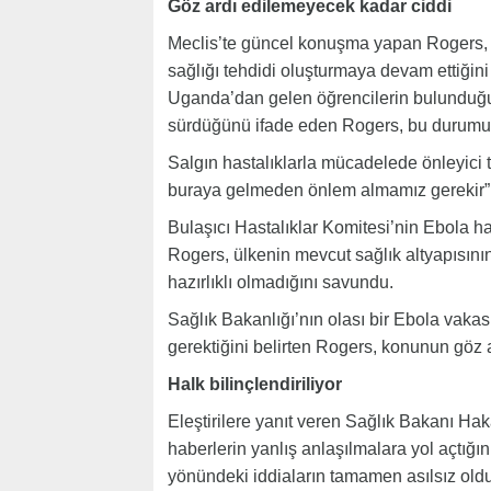
Göz ardı edilemeyecek kadar ciddi
Meclis’te güncel konuşma yapan Rogers, E
sağlığı tehdidi oluşturmaya devam ettiği
Uganda’dan gelen öğrencilerin bulunduğunu
sürdüğünü ifade eden Rogers, bu durumun 
Salgın hastalıklarla mücadelede önleyici 
buraya gelmeden önlem almamız gerekir”
Bulaşıcı Hastalıklar Komitesi’nin Ebola hast
Rogers, ülkenin mevcut sağlık altyapısını
hazırlıklı olmadığını savundu.
Sağlık Bakanlığı’nın olası bir Ebola vakas
gerektiğini belirten Rogers, konunun göz 
Halk bilinçlendiriliyor
Eleştirilere yanıt veren Sağlık Bakanı H
haberlerin yanlış anlaşılmalara yol açtığı
yönündeki iddiaların tamamen asılsız old