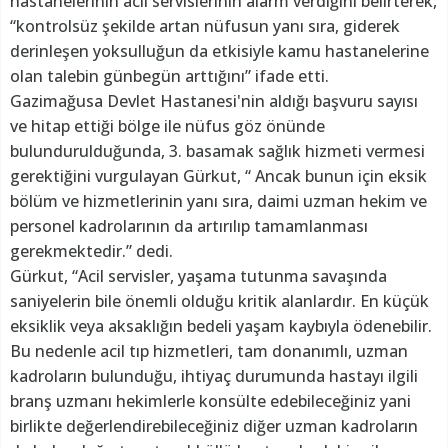
hastanelerinin acil servislerinin alarm verdiğini belirterek,
“kontrolsüz şekilde artan nüfusun yanı sıra, giderek
derinleşen yoksulluğun da etkisiyle kamu hastanelerine
olan talebin günbegün arttığını” ifade etti.
Gazimağusa Devlet Hastanesi'nin aldığı başvuru sayısı
ve hitap ettiği bölge ile nüfus göz önünde
bulundurulduğunda, 3. basamak sağlık hizmeti vermesi
gerektiğini vurgulayan Gürkut, “ Ancak bunun için eksik
bölüm ve hizmetlerinin yanı sıra, daimi uzman hekim ve
personel kadrolarının da artırılıp tamamlanması
gerekmektedir.” dedi.
Gürkut, “Acil servisler, yaşama tutunma savaşında
saniyelerin bile önemli olduğu kritik alanlardır. En küçük
eksiklik veya aksaklığın bedeli yaşam kaybıyla ödenebilir.
Bu nedenle acil tıp hizmetleri, tam donanımlı, uzman
kadroların bulunduğu, ihtiyaç durumunda hastayı ilgili
branş uzmanı hekimlerle konsülte edebileceğiniz yani
birlikte değerlendirebileceğiniz diğer uzman kadroların