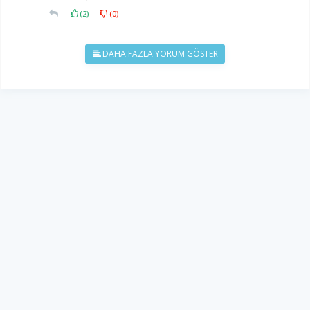
(
2
)
(
0
)
DAHA FAZLA YORUM GÖSTER