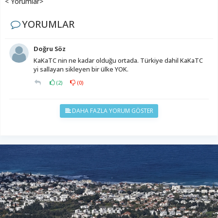
< Yorumlar>
YORUMLAR
Doğru Söz
KaKaTC nin ne kadar olduğu ortada. Türkiye dahil KaKaTC
yi sallayan sikleyen bir ülke YOK.
(
2
)
(
0
)
DAHA FAZLA YORUM GÖSTER