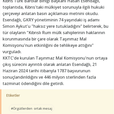
Kıbrıs Türk Barolar Birliği Başkanı Hasan Esendağlı,
toplantıda, Kıbrıs'taki mülkiyet sorunuyla ilgili hukuki
çerçeveyi anlatan basın açıklaması metnini okudu.
Esendağlı, GKRY yönetiminin 74 yaşındaki iş adamı
Simon Aykut'u "haksız yere tutukladığını" belirterek, bu
tür olayların "Kıbrıslı Rum mülk sahiplerinin haklarının
korunmasında bir çare olarak Taşınmaz Mal
Komisyonu'nun etkinliğini de tehlikeye attığını"
vurguladı.
KKTC'de kurulan Taşınmaz Mal Komisyonu'nun ortaya
çıkış sürecini ayrıntılı olarak anlatan Esendağlı, 21
Haziran 2024 tarihi itibarıyla 1787 başvurunun
sonuçlandırıldığını ve 446 milyon sterlinden fazla
tazminat ödendiğini dile getirdi.
Etiketler
#Örgütlerden ortak mesaj