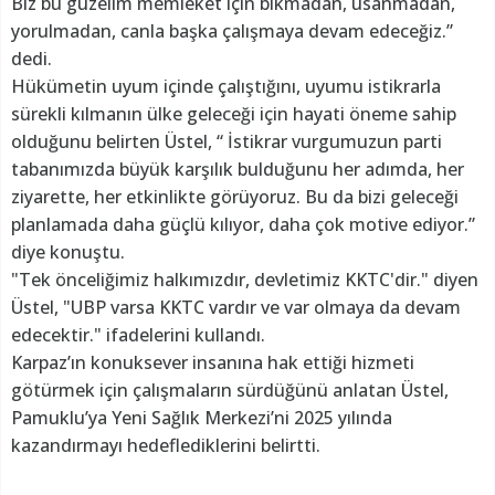
Biz bu güzelim memleket için bıkmadan, usanmadan,
yorulmadan, canla başka çalışmaya devam edeceğiz.”
dedi.
Hükümetin uyum içinde çalıştığını, uyumu istikrarla
sürekli kılmanın ülke geleceği için hayati öneme sahip
olduğunu belirten Üstel, “ İstikrar vurgumuzun parti
tabanımızda büyük karşılık bulduğunu her adımda, her
ziyarette, her etkinlikte görüyoruz. Bu da bizi geleceği
planlamada daha güçlü kılıyor, daha çok motive ediyor.”
diye konuştu.
"Tek önceliğimiz halkımızdır, devletimiz KKTC'dir." diyen
Üstel, "UBP varsa KKTC vardır ve var olmaya da devam
edecektir." ifadelerini kullandı.
Karpaz’ın konuksever insanına hak ettiği hizmeti
götürmek için çalışmaların sürdüğünü anlatan Üstel,
Pamuklu’ya Yeni Sağlık Merkezi’ni 2025 yılında
kazandırmayı hedeflediklerini belirtti.