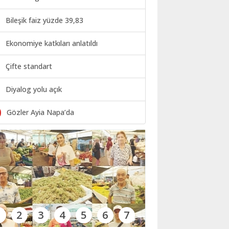
Bileşik faiz yüzde 39,83
Ekonomiye katkıları anlatıldı
Çifte standart
Diyalog yolu açık
0
Gözler Ayia Napa’da
1
2
3
4
5
6
7