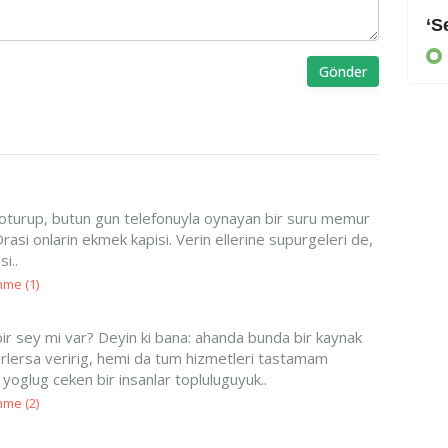
Arayan, soran olmadı
‘S
KIBRIS
Gönder
oturup, butun gun telefonuyla oynayan bir suru memur
rasi onlarin ekmek kapisi. Verin ellerine supurgeleri de,
i..
nme (
1
)
ir sey mi var? Deyin ki bana: ahanda bunda bir kaynak
terlersa veririg, hemi da tum hizmetleri tastamam
de yoglug ceken bir insanlar topluluguyuk..
nme (
2
)