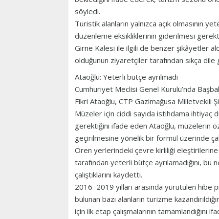
söyledi.
Turistik alanların yalnızca açık olmasının ye
düzenleme eksikliklerinin giderilmesi gerekti
Girne Kalesi ile ilgili de benzer şikâyetler a
olduğunun ziyaretçiler tarafından sıkça dile ge
Ataoğlu: Yeterli bütçe ayrılmadı
Cumhuriyet Meclisi Genel Kurulu’nda Başbak
Fikri Ataoğlu, CTP Gazimağusa Milletvekili Ş
Müzeler için ciddi sayıda istihdama ihtiyaç 
gerektiğini ifade eden Ataoğlu, müzelerin öz
geçirilmesine yönelik bir formül üzerinde çalı
Ören yerlerindeki çevre kirliliği eleştirilerin
tarafından yeterli bütçe ayrılamadığını, bu n
çalıştıklarını kaydetti.
2016–2019 yılları arasında yürütülen hibe p
bulunan bazı alanların turizme kazandırıldığ
için ilk etap çalışmalarının tamamlandığını i