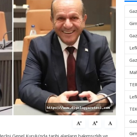
Gaz
Gir
Gaz
Lef
Gaz
Mah
TER
Lef
TEK
Gaz
Gir
clisi Genel Kurulu’nda tarihi alanların bakımsızlığı ve