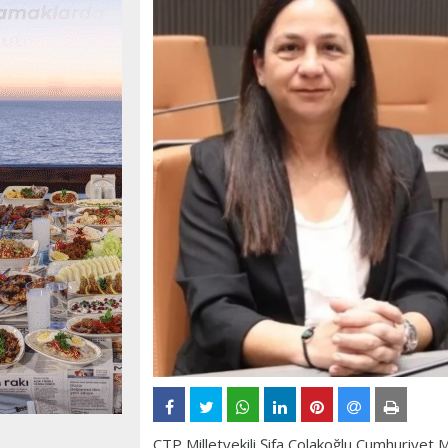
CTP Milletvekili Şifa Çolakoğlu Cumhuriyet Me