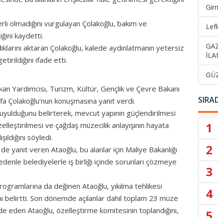
Gir
terli olmadığını vurgulayan Çolakoğlu, bakım ve
Lef
ğini kaydetti.
GA
ldıklarını aktaran Çolakoğlu, kalede aydınlatmanın yetersiz
İLA
tirildiğini ifade etti.
GÜ
an Yardımcısı, Turizm, Kültür, Gençlik ve Çevre Bakanı
SIRA
ifa Çolakoğlu’nun konuşmasına yanıt verdi.
duyulduğunu belirterek, mevcut yapının güçlendirilmesi
1
elleştirilmesi ve çağdaş müzecilik anlayışının hayata
şıldığını söyledi.
2
e de yanıt veren Ataoğlu, bu alanlar için Maliye Bakanlığı
edenle belediyelerle iş birliği içinde sorunları çözmeye
3
rogramlarına da değinen Ataoğlu, yıkılma tehlikesi
4
ını belirtti. Son dönemde açılanlar dahil toplam 23 müze
fade eden Ataoğlu, özelleştirme komitesinin toplandığını,
5