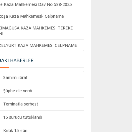
ne Kaza Mahkemesi Dav No 588-2025
koşa Kaza Mahkemesi- Celpname
ZİMAĞUSA KAZA MAHKEMESİ TEREKE
NI
ZELYURT KAZA MAHKEMESİ CELPNAME
DAKİ
HABERLER
Samimi itiraf
Şüphe ele verdi
Teminatla serbest
15 sürücü tutuklandı
Kritik 15 gün