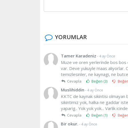
YORUMLAR
Tamer Karadeniz
- 4 ay Önce
Muze ve oren yerlerinde bos bos 
var. Deve yukuyle maas aliyorlar. O
temizlesinler, ne kaynagi, ne butces
Cevapla
Beğen (
3
)
Beğe
Muslihiddin
- 4 ay Önce
KKTC de kaynak sikintisi olmayan b
sikintimiz yok, halka ne gaddar is
yaparig.. Yok yok yok... Varlik icin
Cevapla
Beğen (
1
)
Beğe
Bir okur.
- 4 ay Önce