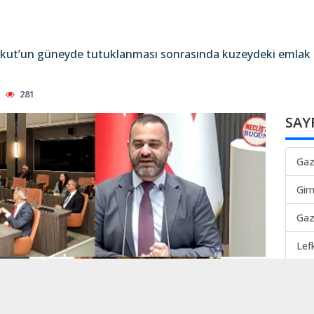
ykut’un güneyde tutuklanması sonrasında kuzeydeki emlak sa
281
SAY
Gaz
Gir
Gaz
Lef
Gaz
Mah