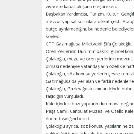
ziyarete kapalı oluşunu eleştirirken,
Başbakan Yardımcısı, Turizm, Kültür, Gençlik
mevcut yapısal sorunlara dikkat çekti. Ataoğlu
bütçe ayrılamadığını, bu nedenle belediyelerle
söyledi.
CTP Gazimağusa Milletvekili Şifa Çolakoğlu
Ören Yerlerinin Durumu” başlıklı güncel kon
Çolakoğlu, müze ve ören yerlerinin mevcut d
olması nedeniyle vatandaşların özellikle haft
Çolakoğlu, söz konusu yerlerin çevre temizliğ
Gazimağusa’da yer alan ve farklı nedenlerle
Çolakoğlu, Gazimağusa sınırları içinde bulun
taşıdığını vurguladı.
Kale içindeki bazı yapıların durumuna değin
Paşa Camii, Canbulat Müzesi ve Otello Kalesi
önem taşıdığını belirtti.
Çolakoğlu ayrıca, söz konusu yapıların ne za
beklediğini ifade ederek, turizm sezonu önces