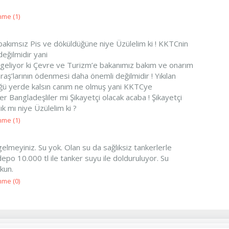
nme (
1
)
akımsız Pis ve döküldüğüne niye Üzülelim ki ! KKTCnin
eğilmidir yani
 geliyor ki Çevre ve Turizm’e bakanımız bakım ve onarım
aş’larının ödenmesi daha önemli değilmidir ! Yıkılan
düğü yerde kalsın canım ne olmuş yani KKTCye
r Bangladeşliler mi Şikayetçi olacak acaba ! Şikayetçi
k mı niye Üzülelim ki ?
nme (
1
)
elmeyiniz. Su yok. Olan su da sağlıksiz tankerlerle
depo 10.000 tl ile tanker suyu ile dolduruluyor. Su
kun.
nme (
0
)