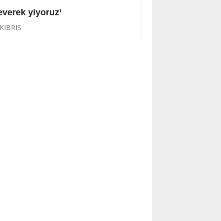
everek yiyoruz’
Halkın korkulu r
KIBRIS
KIBRIS