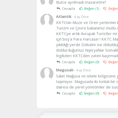
Butce ayrilmadi mazaretmi?
Cevapla
Beğen (
1
)
Beğe
Atlantik
- 4 ay Önce
KKTCnin Müze ve Ören yerlerinin b
Turizm ve Çevre bakanımız mutlu d
KKTCye artık Avrupalı Turistler mi
için boş’a Para Harcasın ! KKTC Mar
yıkıldığı yerde Dökülen ise dökül
doldurduğumuz Nijeryelılar Somalile
İngilizleri KKTCden zaten kaçırmadı
Cevapla
Beğen (
0
)
Beğe
Magusalı
- 4 ay Önce
Sakın Mağusa ve iskele bölgesine g
taşımıyor. Magusada iki tonluk bir 
dairesi de yerel yönetimler de sus
Cevapla
Beğen (
0
)
Beğe