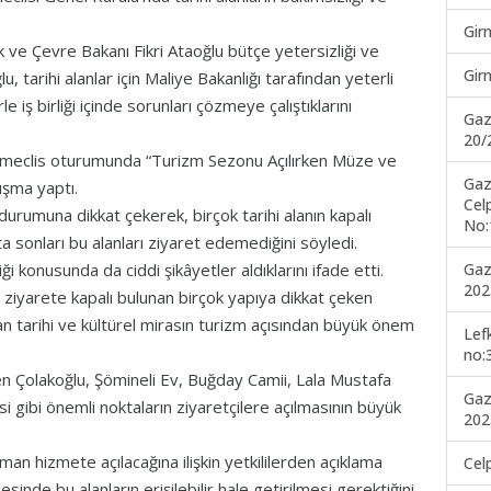
Gir
 ve Çevre Bakanı Fikri Ataoğlu bütçe yetersizliği ve
Gir
, tarihi alanlar için Maliye Bakanlığı tarafından yeterli
 iş birliği içinde sorunları çözmeye çalıştıklarını
Gaz
20/
, meclis oturumunda “Turizm Sezonu Açılırken Müze ve
Gaz
uşma yaptı.
Cel
urumuna dikkat çekerek, birçok tarihi alanın kapalı
No:
a sonları bu alanları ziyaret edemediğini söyledi.
Gaz
i konusunda da ciddi şikâyetler aldıklarını ifade etti.
202
 ziyarete kapalı bulunan birçok yapıya dikkat çeken
an tarihi ve kültürel mirasın turizm açısından büyük önem
Lef
no:
en Çolakoğlu, Şömineli Ev, Buğday Camii, Lala Mustafa
Gaz
 gibi önemli noktaların ziyaretçilere açılmasının büyük
202
man hizmete açılacağına ilişkin yetkililerden açıklama
Cel
inde bu alanların erişilebilir hale getirilmesi gerektiğini