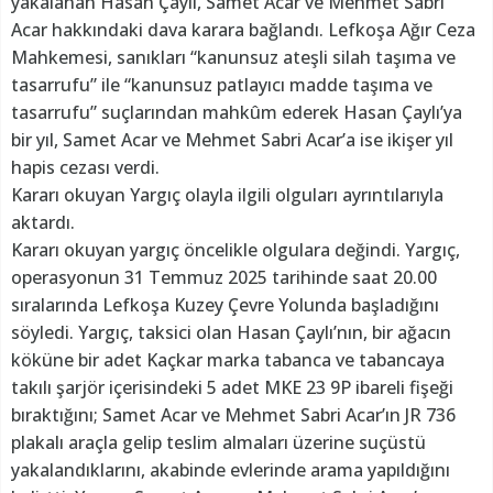
yakalanan Hasan Çaylı, Samet Acar ve Mehmet Sabri
Acar hakkındaki dava karara bağlandı. Lefkoşa Ağır Ceza
Mahkemesi, sanıkları “kanunsuz ateşli silah taşıma ve
tasarrufu” ile “kanunsuz patlayıcı madde taşıma ve
tasarrufu” suçlarından mahkûm ederek Hasan Çaylı’ya
bir yıl, Samet Acar ve Mehmet Sabri Acar’a ise ikişer yıl
hapis cezası verdi.
Kararı okuyan Yargıç olayla ilgili olguları ayrıntılarıyla
aktardı.
Kararı okuyan yargıç öncelikle olgulara değindi. Yargıç,
operasyonun 31 Temmuz 2025 tarihinde saat 20.00
sıralarında Lefkoşa Kuzey Çevre Yolunda başladığını
söyledi. Yargıç, taksici olan Hasan Çaylı’nın, bir ağacın
köküne bir adet Kaçkar marka tabanca ve tabancaya
takılı şarjör içerisindeki 5 adet MKE 23 9P ibareli fişeği
bıraktığını; Samet Acar ve Mehmet Sabri Acar’ın JR 736
plakalı araçla gelip teslim almaları üzerine suçüstü
yakalandıklarını, akabinde evlerinde arama yapıldığını