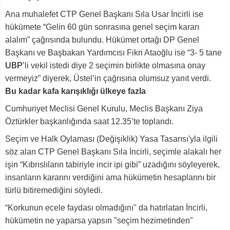
Ana muhalefet CTP Genel Başkanı Sıla Usar İncirli ise
hükümete “Gelin 60 gün sonrasına genel seçim kararı
alalım” çağrısında bulundu. Hükümet ortağı DP Genel
Başkanı ve Başbakan Yardımcısı Fikri Ataoğlu ise “3- 5 tane
UBP
’li vekil istedi diye 2 seçimin birlikte olmasına onay
vermeyiz” diyerek, Üstel’in çağrısına olumsuz yanıt verdi.
Bu kadar kafa karışıklığı ülkeye fazla
Cumhuriyet Meclisi Genel Kurulu, Meclis Başkanı Ziya
Öztürkler başkanlığında saat 12.35’te toplandı.
Seçim ve Halk Oylaması (Değişiklik) Yasa Tasarısı'yla ilgili
söz alan CTP Genel Başkanı Sıla İncirli, seçimle alakalı her
işin “Kıbrıslıların tabiriyle incir ipi gibi” uzadığını söyleyerek,
insanların kararını verdiğini ama hükümetin hesaplarını bir
türlü bitiremediğini söyledi.
“Korkunun ecele faydası olmadığını" da hatırlatan İncirli,
hükümetin ne yaparsa yapsın "seçim hezimetinden"