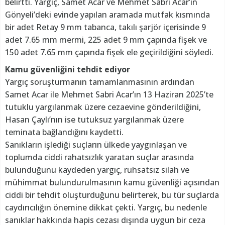
belirtti. Yargıç, Samet Acar ve Mehmet Sabri Acar’ın
Gönyeli’deki evinde yapılan aramada mutfak kısmında
bir adet Retay 9 mm tabanca, takılı şarjör içerisinde 9
adet 7.65 mm mermi, 225 adet 9 mm çapında fişek ve
150 adet 7.65 mm çapında fişek ele geçirildiğini söyledi.
Kamu güvenliğini tehdit ediyor
Yargıç soruşturmanın tamamlanmasının ardından
Samet Acar ile Mehmet Sabri Acar’ın 13 Haziran 2025’te
tutuklu yargılanmak üzere cezaevine gönderildiğini,
Hasan Çaylı’nın ise tutuksuz yargılanmak üzere
teminata bağlandığını kaydetti.
Sanıkların işlediği suçların ülkede yaygınlaşan ve
toplumda ciddi rahatsızlık yaratan suçlar arasında
bulunduğunu kaydeden yargıç, ruhsatsız silah ve
mühimmat bulundurulmasının kamu güvenliği açısından
ciddi bir tehdit oluşturduğunu belirterek, bu tür suçlarda
caydırıcılığın önemine dikkat çekti. Yargıç, bu nedenle
sanıklar hakkında hapis cezası dışında uygun bir ceza