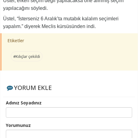
Üstel, erken seçim değil yapılacaksa öne alınmış seçim
yapılacağını söyledi.
Üstel, “İsterseniz 6 Aralık’ta mutabık kalalım seçimleri
yapalım.” diyerek Meclis kürsüsünden indi.
Etiketler
#Kılıçlar çekildi
YORUM EKLE
Adınız Soyadınız
Yorumunuz