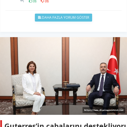
(
0
)
(
0
)
DAHA FAZLA YORUM GÖSTER
Guterres’in çabalarını destekliyor