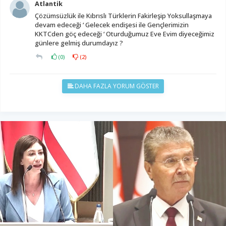
Atlantik
Çözümsüzlük ile Kıbrıslı Türklerin Fakirleşip Yoksullaşmaya
devam edeceği ‘ Gelecek endişesi ile Gençlerimizin
KKTCden göç edeceği ‘ Oturduğumuz Eve Evim diyeceğimiz
günlere gelmiş durumdayız ?
(
0
)
(
2
)
DAHA FAZLA YORUM GÖSTER