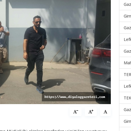
Gaz
Gir
Gaz
Lef
Gaz
Mah
TER
Lef
TEK
Gaz
Gir