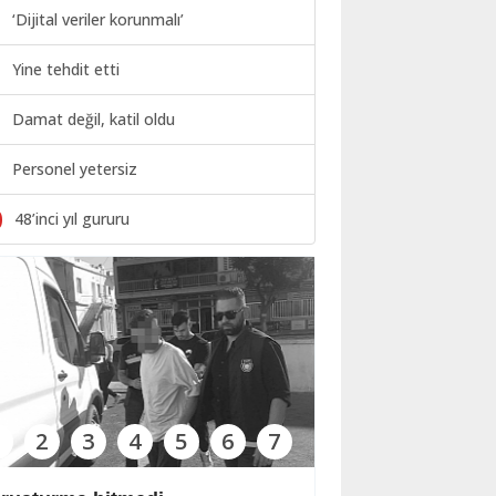
‘Dijital veriler korunmalı’
Yine tehdit etti
Damat değil, katil oldu
Personel yetersiz
0
48’inci yıl gururu
1
2
3
4
5
6
7