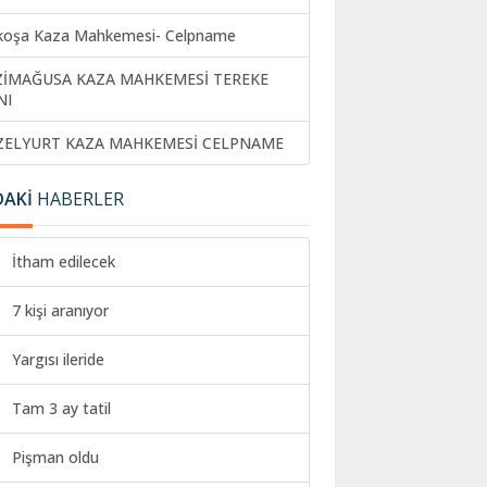
koşa Kaza Mahkemesi- Celpname
ZİMAĞUSA KAZA MAHKEMESİ TEREKE
NI
ZELYURT KAZA MAHKEMESİ CELPNAME
DAKİ
HABERLER
İtham edilecek
7 kişi aranıyor
Yargısı ileride
Tam 3 ay tatil
Pişman oldu