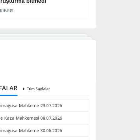
ruşturma bitmedi
Lanet yağdırdı: K
KIBRIS
KIBRIS
FALAR
Tüm Sayfalar
imağusa Mahkeme 23.07.2026
ne Kaza Mahkemesi 08.07.2026
imağusa Mahkeme 30.06.2026