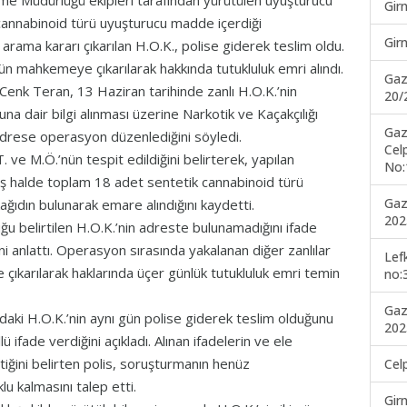
me Müdürlüğü ekipleri tarafından yürütülen uyuşturucu
Gir
annabinoid türü uyuşturucu madde içerdiği
Gir
arama kararı çıkarılan H.O.K., polise giderek teslim oldu.
n mahkemeye çıkarılarak hakkında tutukluluk emri alındı.
Gaz
nk Teran, 13 Haziran tarihinde zanlı H.O.K.’nin
20/
 dair bilgi alınması üzerine Narkotik ve Kaçakçılığı
Gaz
drese operasyon düzenlediğini söyledi.
Cel
 ve M.Ö.’nün tespit edildiğini belirterek, yapılan
No:
iş halde toplam 18 adet sentetik cannabinoid türü
Gaz
ğıdın bulunarak emare alındığını kaydetti.
202
ğu belirtilen H.O.K.’nin adreste bulunamadığını ifade
ini anlattı. Operasyon sırasında yakalanan diğer zanlılar
Lef
ıkarılarak haklarında üçer günlük tutukluluk emri temin
no:
Gaz
ki H.O.K.’nin aynı gün polise giderek teslim olduğunu
202
lü ifade verdiğini açıkladı. Alınan ifadelerin ve ele
iğini belirten polis, soruşturmanın henüz
Cel
u kalmasını talep etti.
Gir