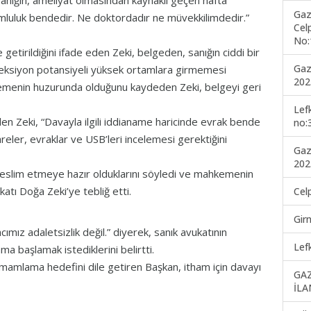
anığın, ameliyat olmasından kaynaklı geçen hafta
Gaz
mluluk bendedir. Ne doktordadır ne müvekkilimdedir.”
Cel
No:
 getirildiğini ifade eden Zeki, belgeden, sanığın ciddi bir
Gaz
enfeksiyon potansiyeli yüksek ortamlara girmemesi
202
hkemenin huzurunda olduğunu kaydeden Zeki, belgeyi geri
Lef
den Zeki, “Davayla ilgili iddianame haricinde evrak bende
no:
eler, evraklar ve USB’leri incelemesi gerektiğini
Gaz
202
 teslim etmeye hazır olduklarını söyledi ve mahkemenin
atı Doğa Zeki’ye tebliğ etti.
Cel
Gir
ız adaletsizlik değil.” diyerek, sanık avukatının
Lef
a başlamak istediklerini belirtti.
mamlama hedefini dile getiren Başkan, itham için davayı
GA
İLA