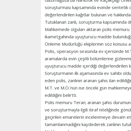
Gazimağusa’da Narkotik ve Kaçakçılığı Önle
soruşturması kapsamında evinde sentetik c
değerlendirilen kağıtlar bulunan ve hakkında 
Tutuklanan zanlı, soruşturma kapsamında dü
Mahkemede olguları aktaran polis memuru Ce
ikametgahında uyuşturucu madde bulunduğuna
Önleme Müdürlüğü ekiplerinin söz konusu a
Polis, operasyon sırasında ev içerisinde M.T.
aramalarda evin çeşitli bölümlerine gizlenm
uyuşturucu madde içerdiği değerlendirilen ka
Soruşturmanın ilk aşamasında ev sahibi oldu
eden polis, zanlının aranan şahıs ilan edildiğ
M.T. ve M.Ö.’nün ise önceki gün mahkemeye ç
edildiğini belirtti.
Polis memuru Teran; aranan şahıs durumunda
ve soruşturmayla ilgili itiraf niteliğinde gönül
geçirilen emarelerin incelenmeye devam ett
tamamlanmadığını kaydederek zanlının tutukl