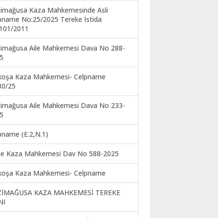
imağusa Kaza Mahkemesinde Asli
pname No:25/2025 Tereke İstida
101/2011
imağusa Aile Mahkemesi Dava No 288-
5
koşa Kaza Mahkemesi- Celpname
30/25
imağusa Aile Mahkemesi Dava No 233-
5
pname (E.2,N.1)
ne Kaza Mahkemesi Dav No 588-2025
koşa Kaza Mahkemesi- Celpname
ZİMAĞUSA KAZA MAHKEMESİ TEREKE
NI