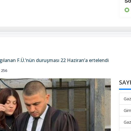
Cezaevine gönderildi
So
KIBRIS
ılanan F.Ü.’nün duruşması 22 Haziran’a ertelendi
256
SAY
Gaz
Gir
Gaz