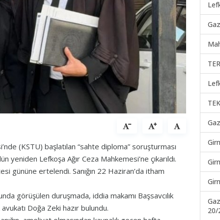
Lef
Gaz
Mah
TER
Lef
TEK
Gaz
Gir
esi’nde (KSTU) başlatılan “sahte diploma” soruşturması
dün yeniden Lefkoşa Ağır Ceza Mahkemesi’ne çıkarıldı.
Gir
tesi gününe ertelendi. Sanığın 22 Haziran’da itham
Gir
unda görüşülen duruşmada, iddia makamı Başsavcılık
Gaz
 avukatı Doğa Zeki hazır bulundu.
20/