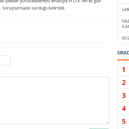
 şekilde yürütülebilmesi amacıyla H.O.K.’nin iki gün
. Soruşturmanın sürdüğü belirtildi.
Lef
GA
İLA
GÜ
SIRA
1
2
3
4
5