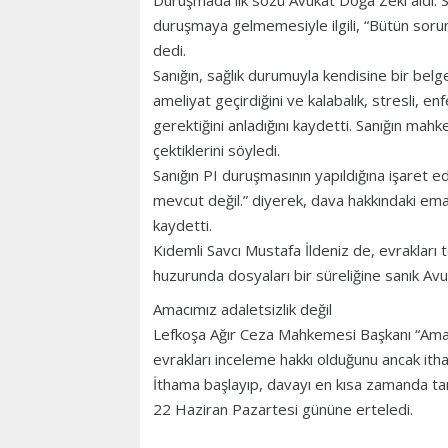
Duruşmada ilk sözü Avukat Doğa Zeki aldı. S
duruşmaya gelmemesiyle ilgili, “Bütün soru
dedi.
Sanığın, sağlık durumuyla kendisine bir belge
ameliyat geçirdiğini ve kalabalık, stresli, 
gerektiğini anladığını kaydetti. Sanığın ma
çektiklerini söyledi.
Sanığın PI duruşmasının yapıldığına işaret e
mevcut değil.” diyerek, dava hakkındaki emar
kaydetti.
Kıdemli Savcı Mustafa İldeniz de, evrakları
huzurunda dosyaları bir süreliğine sanık Avuk
Amacımız adaletsizlik değil
Lefkoşa Ağır Ceza Mahkemesi Başkanı “Amacım
evrakları inceleme hakkı olduğunu ancak itham
İthama başlayıp, davayı en kısa zamanda ta
22 Haziran Pazartesi gününe erteledi.