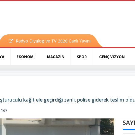
Radyo Diyalog ve TV 2020 Canlı Yayını
YA
EKONOMİ
MAGAZİN
SPOR
GENÇ VİZYON
turuculu kağıt ele geçirdiği zanlı, polise giderek teslim old
167
SAY