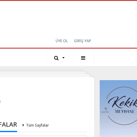
ÜYE OL
GİRİŞ YAP
u
FALAR
Tüm Sayfalar