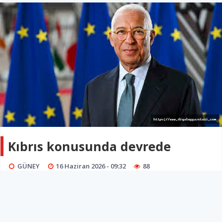
Kıbrıs konusunda devrede
GÜNEY
16 Haziran 2026 - 09:32
88
Avrupa Konseyi Başkanı Antonio Costa’nın, BM Genel
Sekreteri Guterres ile sürekli iletişim halinde olduğu