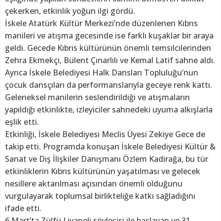
çekerken, etkinlik yoğun ilgi gördü.
İskele Atatürk Kültür Merkezi’nde düzenlenen Kıbrıs
manileri ve atışma gecesinde ise farklı kuşaklar bir araya
geldi. Gecede Kıbrıs kültürünün önemli temsilcilerinden
Zehra Ekmekçi, Bülent Çınarlılı ve Kemal Latif sahne aldı.
Ayrıca İskele Belediyesi Halk Dansları Topluluğu’nun
çocuk dansçıları da performanslarıyla geceye renk kattı.
Geleneksel manilerin seslendirildiği ve atışmaların
yapıldığı etkinlikte, izleyiciler sahnedeki uyuma alkışlarla
eşlik etti.
Etkinliği, İskele Belediyesi Meclis Üyesi Zekiye Gece de
takip etti. Programda konuşan İskele Belediyesi Kültür &
Sanat ve Dış İlişkiler Danışmanı Özlem Kadirağa, bu tür
etkinliklerin Kıbrıs kültürünün yaşatılması ve gelecek
nesillere aktarılması açısından önemli olduğunu
vurgulayarak toplumsal birlikteliğe katkı sağladığını
ifade etti.
6 Mart’ta Zülfü Livaneli söyleşisi ile başlayan ve 31