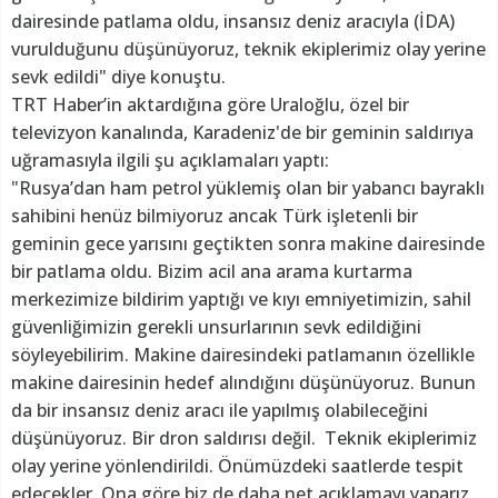
dairesinde patlama oldu, insansız deniz aracıyla (İDA)
vurulduğunu düşünüyoruz, teknik ekiplerimiz olay yerine
sevk edildi" diye konuştu.
TRT Haber’in aktardığına göre Uraloğlu, özel bir
televizyon kanalında, Karadeniz'de bir geminin saldırıya
uğramasıyla ilgili şu açıklamaları yaptı:
"Rusya’dan ham petrol yüklemiş olan bir yabancı bayraklı
sahibini henüz bilmiyoruz ancak Türk işletenli bir
geminin gece yarısını geçtikten sonra makine dairesinde
bir patlama oldu. Bizim acil ana arama kurtarma
merkezimize bildirim yaptığı ve kıyı emniyetimizin, sahil
güvenliğimizin gerekli unsurlarının sevk edildiğini
söyleyebilirim. Makine dairesindeki patlamanın özellikle
makine dairesinin hedef alındığını düşünüyoruz. Bunun
da bir insansız deniz aracı ile yapılmış olabileceğini
düşünüyoruz. Bir dron saldırısı değil. Teknik ekiplerimiz
olay yerine yönlendirildi. Önümüzdeki saatlerde tespit
edecekler. Ona göre biz de daha net açıklamayı yaparız