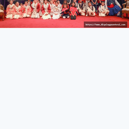
İzleyici keyif dolu anlar yaşadı
KÜLTÜR & SANAT
27 Mart 2026 - 10:44
374
İskele’de Kıbrıs manileri okundu, tatlı atışmalar yapıldı,
çocuk dansçılar sahne aldı
İskele Belediyesi tarafından düzenlenen 15. Kültür &
Sanat Günleri, kahve keyfi ve Kıbrıs manileri/atışma
gecesi ile devam etti.
İskele Belediyesi Kültür Evi’nde gerçekleştirilen etkinlikte
katılımcılara ücretsiz kahve ikramı yapıldı. Kahve