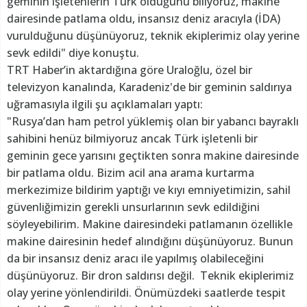
geminin işletenlerin Türk olduğunu biliyoruz, makine
dairesinde patlama oldu, insansız deniz aracıyla (İDA)
vurulduğunu düşünüyoruz, teknik ekiplerimiz olay yerine
sevk edildi" diye konuştu.
TRT Haber’in aktardığına göre Uraloğlu, özel bir
televizyon kanalında, Karadeniz'de bir geminin saldırıya
uğramasıyla ilgili şu açıklamaları yaptı:
"Rusya’dan ham petrol yüklemiş olan bir yabancı bayraklı
sahibini henüz bilmiyoruz ancak Türk işletenli bir
geminin gece yarısını geçtikten sonra makine dairesinde
bir patlama oldu. Bizim acil ana arama kurtarma
merkezimize bildirim yaptığı ve kıyı emniyetimizin, sahil
güvenliğimizin gerekli unsurlarının sevk edildiğini
söyleyebilirim. Makine dairesindeki patlamanın özellikle
makine dairesinin hedef alındığını düşünüyoruz. Bunun
da bir insansız deniz aracı ile yapılmış olabileceğini
düşünüyoruz. Bir dron saldırısı değil. Teknik ekiplerimiz
olay yerine yönlendirildi. Önümüzdeki saatlerde tespit