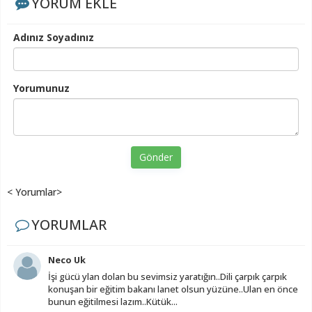
YORUM EKLE
Adınız Soyadınız
Yorumunuz
Gönder
< Yorumlar>
YORUMLAR
Neco Uk
İşi gücü ylan dolan bu sevimsiz yaratığın..Dili çarpık çarpık
konuşan bir eğitim bakanı lanet olsun yüzüne..Ulan en önce
bunun eğitilmesi lazım..Kütük...