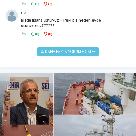
(
1
)
(
2
)
Ck
Bizde lisans üstüyüz!!!! Peki biz neden evde
oturuyoruz??????
(
0
)
(
0
)
DAHA FAZLA YORUM GÖSTER