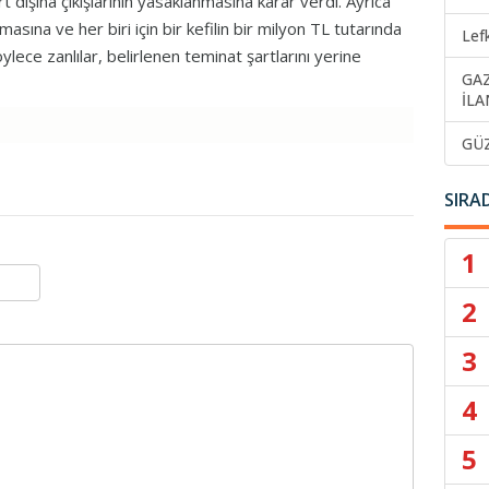
 dışına çıkışlarının yasaklanmasına karar verdi. Ayrıca
masına ve her biri için bir kefilin bir milyon TL tutarında
Lef
lece zanlılar, belirlenen teminat şartlarını yerine
GA
İLA
GÜ
SIRA
1
2
3
4
5