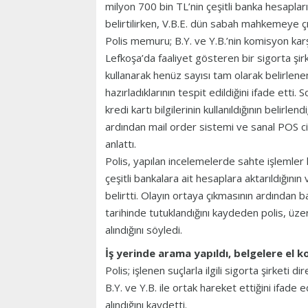
milyon 700 bin TL’nin çeşitli banka hesapların
belirtilirken, V.B.E. dün sabah mahkemeye çı
Polis memuru; B.Y. ve Y.B.’nin komisyon karşı
Lefkoşa’da faaliyet gösteren bir sigorta şirket
kullanarak henüz sayısı tam olarak belirlene
hazırladıklarının tespit edildiğini ifade etti
kredi kartı bilgilerinin kullanıldığının belir
ardından mail order sistemi ve sanal POS ciha
anlattı.
Polis, yapılan incelemelerde sahte işlemler 
çeşitli bankalara ait hesaplara aktarıldığının v
belirtti. Olayın ortaya çıkmasının ardından 
tarihinde tutuklandığını kaydeden polis, üz
alındığını söyledi.
İş yerinde arama yapıldı, belgelere el k
Polis; işlenen suçlarla ilgili sigorta şirketi di
B.Y. ve Y.B. ile ortak hareket ettiğini ifa
alındığını kaydetti.