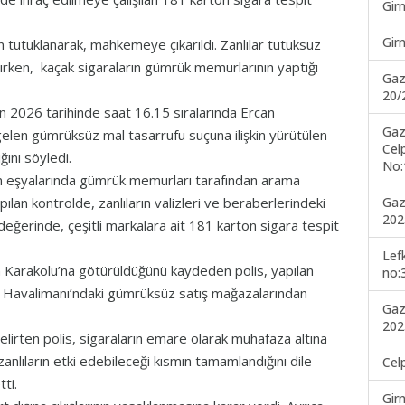
Gir
Gir
 tutuklanarak, mahkemeye çıkarıldı. Zanlılar tutuksuz
ırken, kaçak sigaraların gümrük memurlarının yaptığı
Gaz
20/
n 2026 tarihinde saat 16.15 sıralarında Ercan
Gaz
elen gümrüksüz mal tasarrufu suçuna ilişkin yürütülen
Cel
ını söyledi.
No:
arın eşyalarında gümrük memurları tarafından arama
Gaz
apılan kontrolde, zanlıların valizleri ve beraberlerindeki
202
ğerinde, çeşitli markalara ait 181 karton sigara tespit
Lef
 Karakolu’na götürüldüğünü kaydeden polis, yapılan
no:
n Havalimanı’ndaki gümrüksüz satış mağazalarından
Gaz
202
 belirten polis, sigaraların emare olarak muhafaza altına
anlıların etki edebileceği kısmın tamamlandığını dile
Cel
ti.
Gir