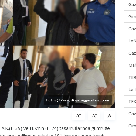
Gaz
Gir
Gaz
Lef
Gaz
Mah
TER
Lef
TEK
Gaz
Gir
, A.K.(E-39) ve H.K’nin (E-24) tasarruflarında gümrüğe
de ihraç edilmeye çalışılan 181 karton sigara tespit