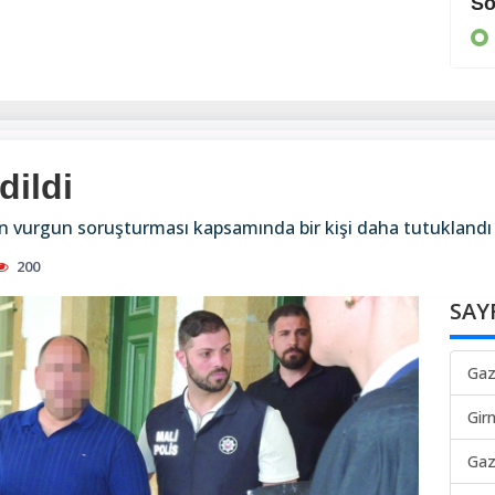
Cezaevine gönderildi
So
KIBRIS
dildi
len vurgun soruşturması kapsamında bir kişi daha tutuklandı
200
SAY
Gaz
Gir
Gaz