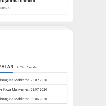
ruşturma bitmedi
Lanet yağdırdı: K
KIBRIS
KIBRIS
FALAR
Tüm Sayfalar
imağusa Mahkeme 23.07.2026
ne Kaza Mahkemesi 08.07.2026
imağusa Mahkeme 30.06.2026