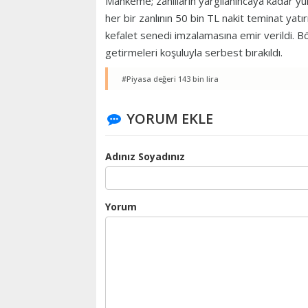
Mahkeme; zanlıların yargılanıncaya kadar yurt
her bir zanlının 50 bin TL nakit teminat yatır
kefalet senedi imzalamasına emir verildi. Böy
getirmeleri koşuluyla serbest bırakıldı.
#Piyasa değeri 143 bin lira
YORUM EKLE
Adınız Soyadınız
Yorum