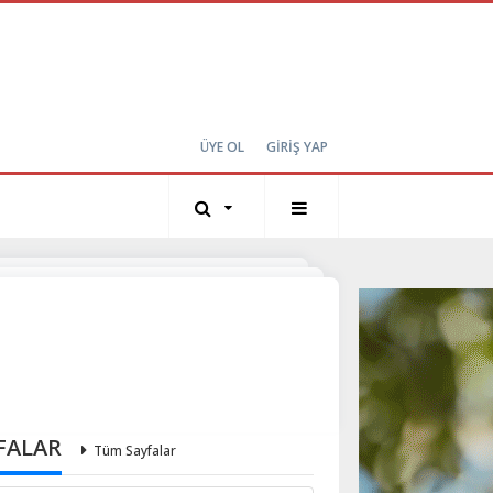
ÜYE OL
GİRİŞ YAP
FALAR
Tüm Sayfalar