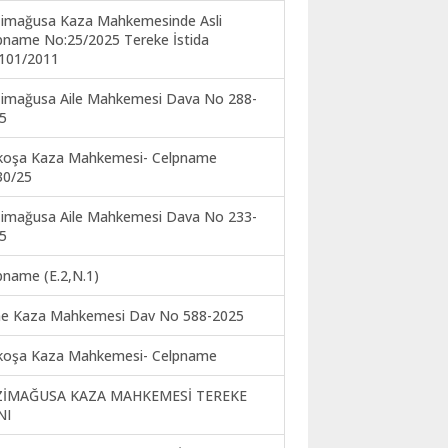
imağusa Kaza Mahkemesinde Asli
pname No:25/2025 Tereke İstida
101/2011
imağusa Aile Mahkemesi Dava No 288-
5
koşa Kaza Mahkemesi- Celpname
30/25
imağusa Aile Mahkemesi Dava No 233-
5
pname (E.2,N.1)
ne Kaza Mahkemesi Dav No 588-2025
koşa Kaza Mahkemesi- Celpname
ZİMAĞUSA KAZA MAHKEMESİ TEREKE
NI