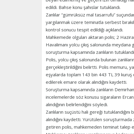
edildi. Bahse konu şahıslar tutuklandı.
Zanlılar “gümrüksüz mal tasarrufu” suçundan
yargılanmak üzere teminatla serbest bırakıl
kontrol sonucu tespit edildiği açıklandı.
Mahkemede olguları aktaran polis; 2 Hazira
Havalimanı yolcu çıkış salonunda meydana g
soruşturma kapsamında zanlıların tutuklandığ
Polis, yolcu çıkış salonunda bulunan zanlıl
gerçekleştirildiğini belirtti. Polis memuru, y
eşyalarda toplam 143 bin 443 TL 39 kuruş de
edilerek emare olarak alındığını kaydetti.
Soruşturma kapsamında zanlıların Demirhan
incelemelerde söz konusu sigaraların Erca
alındığının belirlendiğini söyledi.
Zanlıların suçüstü hali gereği tutuklandığını
alındığını kaydetti. Yürütülen soruşturmada z
getiren polis, mahkemeden teminat talep et