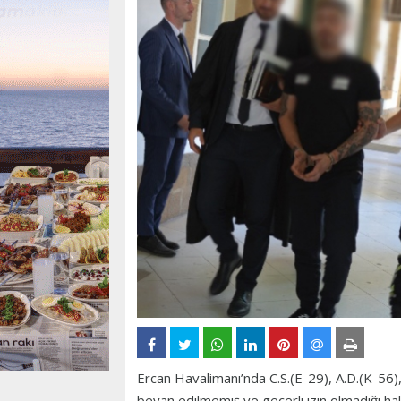
Ercan Havalimanı’nda C.S.(E-29), A.D.(K-56)
beyan edilmemiş ve geçerli izin olmadığı hal