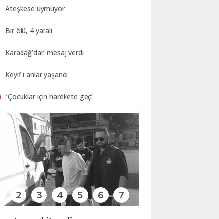
Ateşkese uymuyor
Bir ölü, 4 yaralı
Karadağ’dan mesaj verdi
Keyifli anlar yaşandı
0
‘Çocuklar için harekete geç’
1
2
3
4
5
6
7