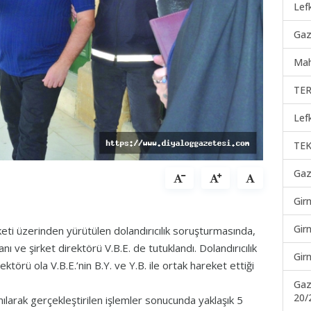
Lef
Gaz
Mah
TER
Lef
TEK
Gaz
Gir
Gir
keti üzerinden yürütülen dolandırıcılık soruşturmasında,
anı ve şirket direktörü V.B.E. de tutuklandı. Dolandırıcılık
Gir
ektörü ola V.B.E.’nin B.Y. ve Y.B. ile ortak hareket ettiği
Gaz
20/
nılarak gerçekleştirilen işlemler sonucunda yaklaşık 5