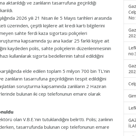
a aktarıldığı ve zanlıların tasarrufuna geçirildiği
Gaz
karıldı.
Cel
No:
lığında 2026 yılı 21 Nisan ile 5 Mayıs tarihleri arasında
i üzerinden, çeşitli kişilere ait kredi kartı bilgilerini
Gaz
meyen sahte ferdi kaza sigortası poliçeleri
202
. Soruşturma kapsamında şu ana kadar 25 farklı kişiye ait
Lef
lendiğini kaydeden polis, sahte poliçelerin düzenlenmesinin
no:
zı kullanılarak sigorta bedellerinin tahsil edildiğini
Gaz
karşılığında elde edilen toplam 5 milyon 700 bin TL’nin
202
e zanlıların tasarrufuna geçirildiğinin tespit edildiğini
Cel
başlatılan soruşturma kapsamında zanlıların 2 Haziran
erlerinde bulunan iki cep telefonunun emare olarak
Gir
Lef
onuldu
rektörü olan V.B.E.’nin tutuklandığını belirtti. Polis; zanlının
GA
İLA
de ederken, tasarrufunda bulunan cep telefonunun emare